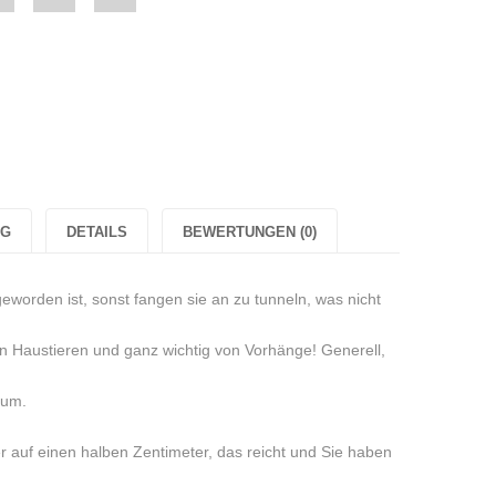
"2er
"2er
"2er
Set
Set
Set
en
Weihnachtskerzen
Weihnachtskerzen
Weihnachtskerzen
htskerzen
„Eisblume“
„Eisblume“
„Eisblume“
me“
Rot
Rot
Rot
NG
DETAILS
BEWERTUNGEN (0)
Zuckerwatte-
Zuckerwatte-
Zuckerwatte-
atte-
Duft
Duft
Duft
geworden ist, sonst fangen sie an zu tunneln, was nicht
Sojawachs"
Sojawachs"
Sojawachs"
n Haustieren und ganz wichtig von Vorhänge! Generell,
hs"
on
on
on
rum.
Google
Pinterest
LinkedIn
r auf einen halben Zentimeter, das reicht und Sie haben
Plus