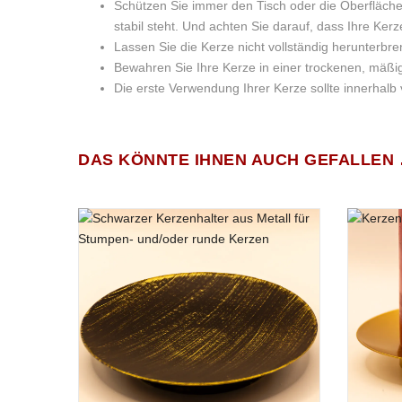
Schützen Sie immer den Tisch oder die Oberfläche,
stabil steht. Und achten Sie darauf, dass Ihre Ker
Lassen Sie die Kerze nicht vollständig herunterbre
Bewahren Sie Ihre Kerze in einer trockenen, mä
Die erste Verwendung Ihrer Kerze sollte innerhalb
Wachsgewicht:
BESCHREIBUNG
ZUSÄTZLICHE INFORMATION
Achtung – Gefahrenhinweise:
Es gibt noch keine Bewertungen.
DAS KÖNNTE IHNEN AUCH GEFALLEN
Größe:
2ER SET WEIHNACHTSKERZEN „EISBLUME“ S
Kennzeichnung gemäß Verordnung (EG) Nr. 1272/2008. D
Gewicht
Brenndauer:
Dieses wunderschöne, 210 Gramm schwere rote 2er Set W
Jahreszeit für sich, denn Weihnachtszeit ist Schlemmerze
Gesamtgewicht:
Sternanis erinnert sofort an diese beliebte Süßspeise. M
Kopfnote: Sternanis & Süße Pfefferminze
Herznote: Marshmallow
Basisnote: Zuckerstange, Vanilleschote & Süßer 
Die von uns in diesem Wachslicht eingesetzten Wachse wu
und/oder tierischen Produkten stand bei der Entwicklung
Unsere handgegossenen Weihnachtskerzen „Eisblume“ in R