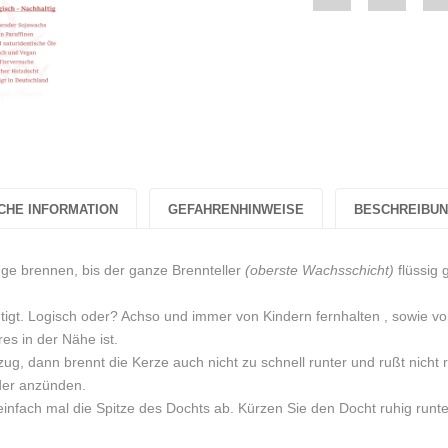
"2er
status
Set
"2er
Weihnachtskerz
Set
„Eisblume“
Weihnac
Rot
„Eisblu
CHE INFORMATION
GEFAHRENHINWEISE
BESCHREIBU
Zuckerwatte-
Rot
Duft
Zuckerw
nge brennen, bis der ganze Brennteller
(oberste Wachsschicht)
flüssig 
Sojawachs"
Duft
tigt. Logisch oder? Achso und immer von Kindern fernhalten , sowie vo
on
Sojawac
es in der Nähe ist.
zug, dann brennt die Kerze auch nicht zu schnell runter und rußt nicht 
Facebook
on
eder anzünden.
infach mal die Spitze des Dochts ab. Kürzen Sie den Docht ruhig runte
Twitter