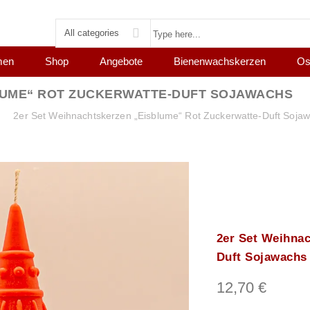
All categories
men
Shop
Angebote
Bienenwachskerzen
Os
LUME“ ROT ZUCKERWATTE-DUFT SOJAWACHS
2er Set Weihnachtskerzen „Eisblume“ Rot Zuckerwatte-Duft Soja
2er Set Weihna
Duft Sojawachs
12,70
€