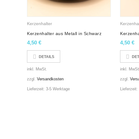
Weihnachtszeit eine stimmungsvolle Atmosphäre.
Jedes unserer Wachslichter sind ein einzigartiges Un
Kerzenhalter
Kerzenhal
Diese Kerzen wurden zu 100% aus nachwachsend
Kerzenhalter aus Metall in Schwarz
Kerzenha
Unsere Kerzen werden alle in Handarbeit in Dithma
4,50
€
4,50
€
Da es sich bei unseren Kerzen um Naturprodukte h
DETAILS
DET
inkl. MwSt.
inkl. MwSt
zzgl.
Versandkosten
zzgl.
Vers
Lieferzeit:
3-5 Werktage
Lieferzeit:
Signalwort (CLP):
Achtung
Gefahrenpiktogramme (CLP):
GHS07 & GHS09