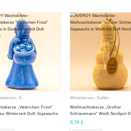
,
Weihnachtsbäume
tskerzen
,
Duftkerzen
,
Sojawachskerzen
Winterkerzen
,
Weihnachtsfiguren
,
Duftkerzen
,
Sojaw
tskerze „Väterchen Frost“
Weihnachtskerze „Großer
au Winterzeit-Duft Sojawachs
Schneemann“ Weiß Nordpol-D
Sojawachs
9,70
€