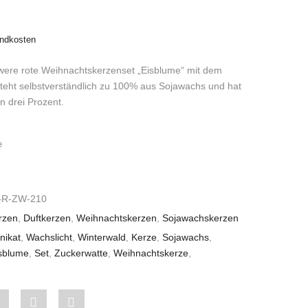
ndkosten
re rote Weihnachtskerzenset „Eisblume“ mit dem
teht selbstverständlich zu 100% aus Sojawachs und hat
on drei Prozent.
e
-R-ZW-210
rzen
,
Duftkerzen
,
Weihnachtskerzen
,
Sojawachskerzen
nikat
,
Wachslicht
,
Winterwald
,
Kerze
,
Sojawachs
,
sblume
,
Set
,
Zuckerwatte
,
Weihnachtskerze
,
Share
Pin
Share