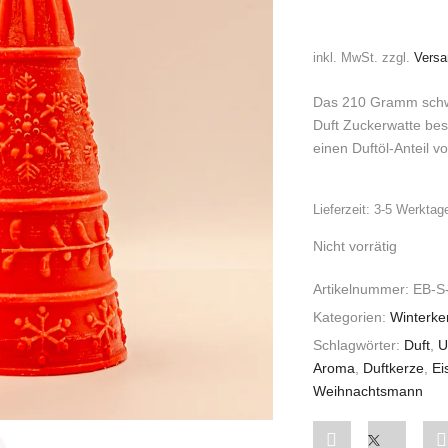
inkl. MwSt.
zzgl.
Versa
Das 210 Gramm schwe
Duft Zuckerwatte bes
einen Duftöl-Anteil v
Lieferzeit:
3-5 Werktag
Nicht vorrätig
Artikelnummer:
EB-S
Kategorien:
Winterke
Schlagwörter:
Duft
,
U
Aroma
,
Duftkerze
,
Ei
Weihnachtsmann
Share
Post