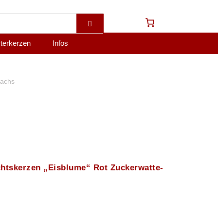
terkerzen
Infos
wachs
chtskerzen „Eisblume“ Rot Zuckerwatte-