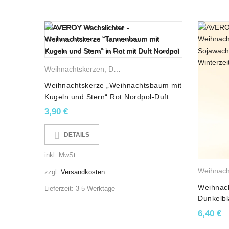
Weihnachtskerzen
,
Duftkerzen
,
Gemischte Wachskerzen
Weihnachtskerze „Weihnachtsbaum mit
Kugeln und Stern“ Rot Nordpol-Duft
3,90
€
DETAILS
inkl. MwSt.
ojawachskerzen
,
Weihnachtsbäume
,
Winterkerzen
Weihnach
zzgl.
Versandkosten
Weihnach
Lieferzeit:
3-5 Werktage
ld-Duft
Dunkelbl
6,40
€