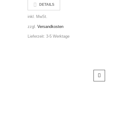
DETAILS
DE
inkl. MwSt.
inkl. MwS
zzgl.
Versandkosten
zzgl.
Ver
Lieferzeit:
3-5 Werktage
Lieferzeit