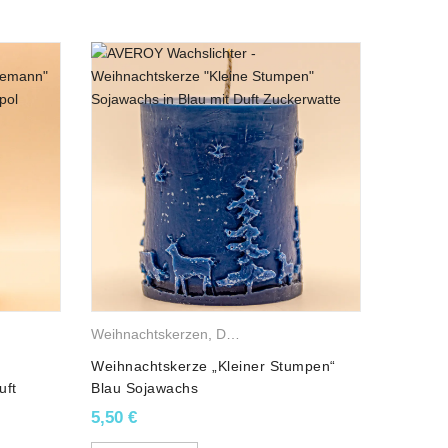
achskerzen
,
Weihnachtsfiguren
Weihnachtskerzen
,
Weihnachtskerzen
,
Duftkerzen
,
Sojawachskerzen
Weihnac
Weihnachtskerze „Kleiner Stumpen“
Weihnac
uft
Blau Sojawachs
Bethleh
5,50
€
5,40
€