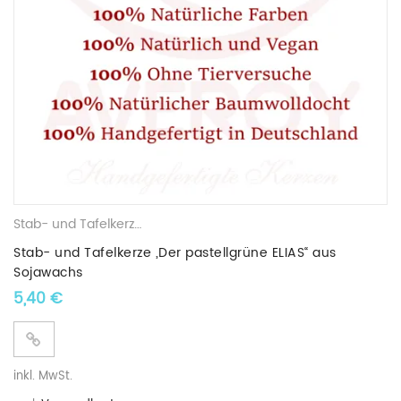
Stab- und Tafelkerzen
,
Sojawachskerzen
,
AVEROY Serie „ELIAS“
Stab- und Tafelkerze „Der pastellgrüne ELIAS“ aus
Sojawachs
5,40
€
inkl. MwSt.