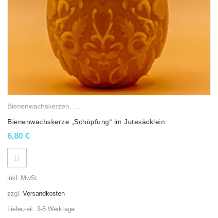
Bienenwachskerzen
,
Religiöse Wachslichter
,
Runde Kerzen
,
Osterke
Bienenwachskerze „Schöpfung“ im Jutesäcklein
6,80
€
inkl. MwSt.
zzgl.
Versandkosten
Lieferzeit:
3-5 Werktage