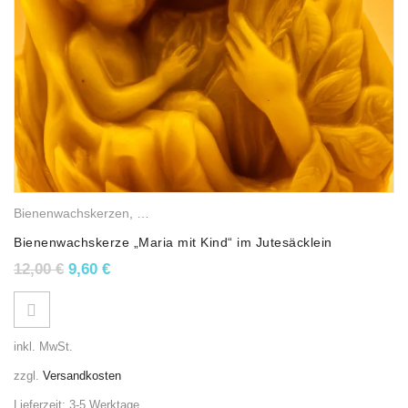
Bienenwachskerzen
,
Religiöse Wachslichter
Bienenwachskerze „Maria mit Kind“ im Jutesäcklein
Ursprünglicher Preis war: 12,00 €
Aktueller Preis ist: 9,60 €.
12,00
€
9,60
€
inkl. MwSt.
zzgl.
Versandkosten
Lieferzeit:
3-5 Werktage