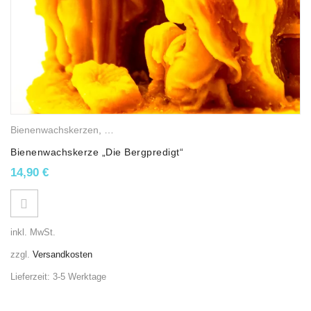
Bienenwachskerzen
,
Religiöse Wachslichter
,
Weihnachtskerzen
,
Ost
Bienenwachskerze „Die Bergpredigt“
14,90
€
inkl. MwSt.
zzgl.
Versandkosten
Lieferzeit:
3-5 Werktage