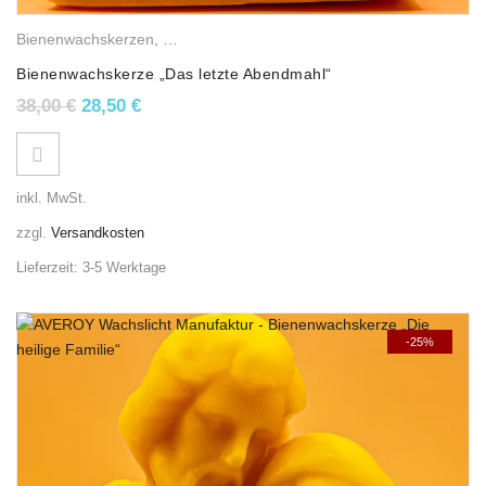
Bienenwachskerzen
,
Osterkerzen
,
Religiöse Wachslichter
Bienenwachskerze „Das letzte Abendmahl“
Ursprünglicher Preis war: 38,00 €
Aktueller Preis ist: 28,50 €.
38,00
€
28,50
€
inkl. MwSt.
zzgl.
Versandkosten
Lieferzeit:
3-5 Werktage
-25%