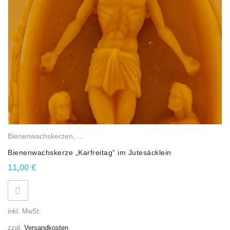
Bienenwachskerzen
,
Religiöse Wachslichter
,
Runde Kerzen
,
Osterke
Bienenwachskerze „Karfreitag“ im Jutesäcklein
11,00
€
inkl. MwSt.
zzgl.
Versandkosten