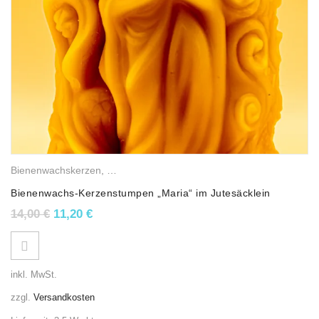
Bienenwachskerzen
,
Religiöse Wachslichter
,
Stumpenkerzen
Bienenwachs-Kerzenstumpen „Maria“ im Jutesäcklein
Ursprünglicher Preis war: 14,00 €
Aktueller Preis ist: 11,20 €.
14,00
€
11,20
€
inkl. MwSt.
zzgl.
Versandkosten