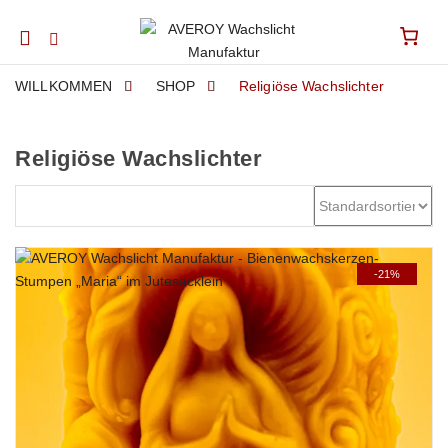
Mobile
navigation
WILLKOMMEN
SHOP
Religiöse Wachslichter
Religiöse Wachslichter
Skip to content
-21%