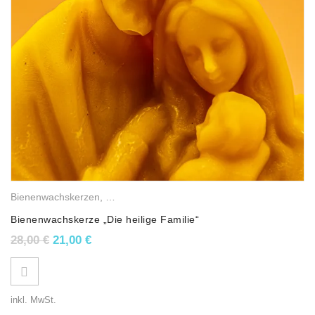
Bienenwachskerzen
,
Religiöse Wachslichter
,
Osterkerzen
Bienenwachskerze „Die heilige Familie“
Ursprünglicher Preis war: 28,00 €
Aktueller Preis ist: 21,00 €.
28,00
€
21,00
€
inkl. MwSt.