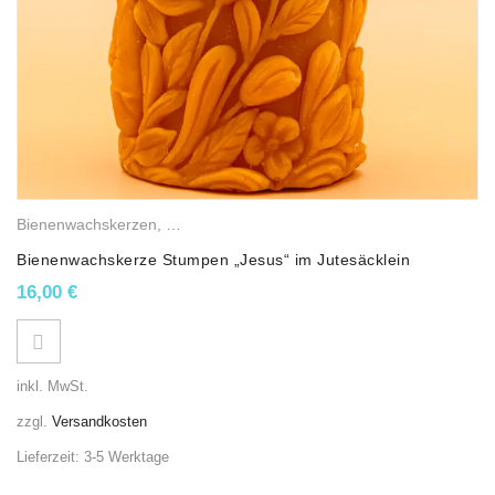
Bienenwachskerzen
,
Religiöse Wachslichter
,
Stumpenkerzen
,
Oster
Bienenwachskerze Stumpen „Jesus“ im Jutesäcklein
16,00
€
inkl. MwSt.
zzgl.
Versandkosten
Lieferzeit:
3-5 Werktage