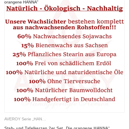
AVEROY Serie „HANNA“
,
Stab- und Tafelkerzen
,
Gemischte Wachsk
Stab- und Tafelkerzen 2er Set „Die orangene HANNA“