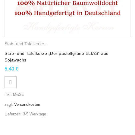
Stab- und Tafelkerzen
,
Sojawachskerzen
,
AVEROY Serie „ELIAS“
Stab- und Tafelkerze „Der pastellgrüne ELIAS“ aus
Sojawachs
5,40
€
inkl. MwSt.
zzgl.
Versandkosten
Lieferzeit:
3-5 Werktage