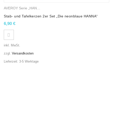
AVEROY Serie „HANNA“
,
Stab- und Tafelkerzen
,
Gemischte Wachsk
Stab- und Tafelkerzen 2er Set „Die neonblaue HANNA“
6,90
€
inkl. MwSt.
zzgl.
Versandkosten
Lieferzeit:
3-5 Werktage