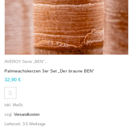
AVEROY Serie „BEN“
,
Palmwachskerzen
,
Stumpenkerzen
Palmwachskerzen 3er Set „Der braune BEN“
32,90
€
inkl. MwSt.
zzgl.
Versandkosten
Lieferzeit:
3-5 Werktage