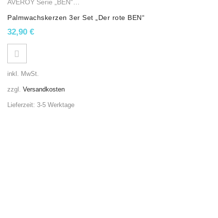
AVEROY Serie „BEN“
,
Stumpenkerzen
,
Palmwachskerzen
Palmwachskerzen 3er Set „Der rote BEN“
32,90
€
inkl. MwSt.
zzgl.
Versandkosten
Lieferzeit:
3-5 Werktage