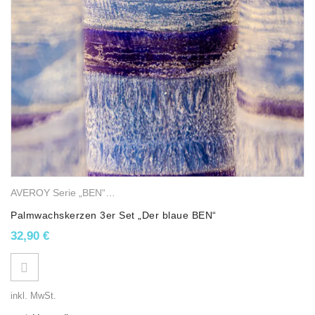
AVEROY Serie „BEN“
,
Stumpenkerzen
,
Palmwachskerzen
Palmwachskerzen 3er Set „Der blaue BEN“
32,90
€
inkl. MwSt.