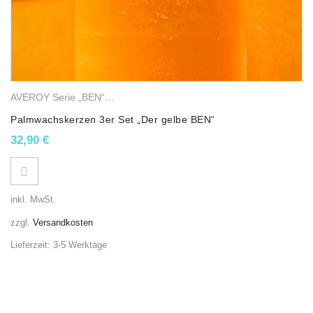
AVEROY Serie „BEN“
,
Stumpenkerzen
,
Palmwachskerzen
Palmwachskerzen 3er Set „Der gelbe BEN“
32,90
€
inkl. MwSt.
zzgl.
Versandkosten
Lieferzeit:
3-5 Werktage