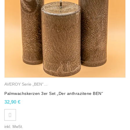
AVEROY Serie „BEN“
,
Stumpenkerzen
,
Palmwachskerzen
Palmwachskerzen 3er Set „Der anthrazitene BEN“
32,90
€
inkl. MwSt.