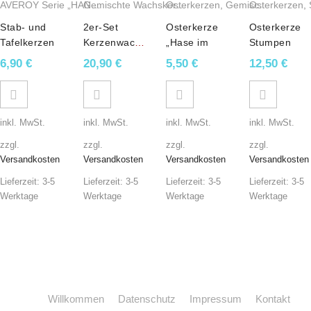
AVEROY Serie „HANNA“
,
Stab- und Tafelkerzen
Osterkerzen
Gemischte Wachskerzen
,
Sojawachskerzen
,
Gemischte Wachsker
,
Gemischte Wachskerzen
Osterkerzen
,
Wachss
,
Stab- und
2er-Set
Osterkerze
Osterkerze
Tafelkerzen
Kerzenwachsschalen
„Hase im
Stumpen
2er Set „Die
in Aubergine
Blumenfeld“
„Hase
6,90
€
20,90
€
5,50
€
12,50
€
gelbe
mit
in
stehend“ in
HANNA“
Stumpenkerze
Pastellorange
Gelb
in Natur
inkl. MwSt.
inkl. MwSt.
inkl. MwSt.
inkl. MwSt.
zzgl.
zzgl.
zzgl.
zzgl.
Versandkosten
Versandkosten
Versandkosten
Versandkosten
Lieferzeit:
3-5
Lieferzeit:
3-5
Lieferzeit:
3-5
Lieferzeit:
3-5
Werktage
Werktage
Werktage
Werktage
Willkommen
Datenschutz
Impressum
Kontakt