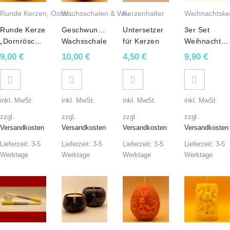
Runde Kerzen
,
Osterkerzen
,
Gemischte Wachskerzen
Kerzenhalter
Wachsschalen & Wachslichter
,
Runde Kerzen
Weihnachtske
,
Gemi
Runde Kerze
Geschwungene
Untersetzer
3er Set
„Dornröschen“
Wachsschale
für Kerzen
Weihnachtsk
in Gelb
in Rot mit
aus
„Weihnachtsw
9,00
€
10,00
€
4,50
€
9,90
€
Kerzenstumpen
transparenten
Braun
in Weiß
Glas
inkl. MwSt.
inkl. MwSt.
inkl. MwSt.
inkl. MwSt.
zzgl.
zzgl.
zzgl.
zzgl.
Versandkosten
Versandkosten
Versandkosten
Versandkosten
Lieferzeit:
3-5
Lieferzeit:
3-5
Lieferzeit:
3-5
Lieferzeit:
3-5
Werktage
Werktage
Werktage
Werktage