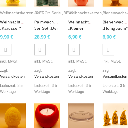
Weihnachtskerzen
,
Sojawachskerzen
,
Weihnachtskerzen
Duftkerzen
AVEROY Serie „BEN“
,
Stumpenkerzen
,
Bienenwachs
,
Weihnachtsfi
Palmwachsk
Weihnachtskerze
Palmwachskerzen
Weihnachtskerze
Bienenwachs
„Karussell“
3er Set „Der
„Kleiner
„Honigbaum“
Weiß
grüne BEN“
Schneemann“
im
9,90
€
28,90
€
6,90
€
6,00
€
Weihnachtsmarkt-
Rosa
Jutesäcklein
Duft
Zuckerwatten-
Sojawachs
Duft
Sojawachs
inkl. MwSt.
inkl. MwSt.
inkl. MwSt.
inkl. MwSt.
zzgl.
zzgl.
zzgl.
zzgl.
Versandkosten
Versandkosten
Versandkosten
Versandkosten
Lieferzeit:
3-5
Lieferzeit:
3-5
Lieferzeit:
3-5
Lieferzeit:
3-5
Werktage
Werktage
Werktage
Werktage