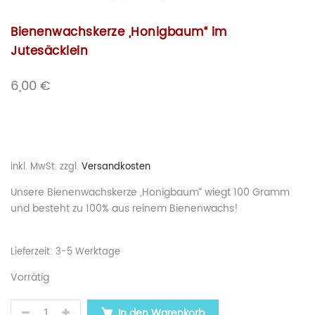
Bienenwachskerze „Honigbaum“ im
Jutesäcklein
6,00
€
inkl. MwSt.
zzgl.
Versandkosten
Unsere Bienenwachskerze „Honigbaum“ wiegt 100 Gramm
und besteht zu 100% aus reinem Bienenwachs!
Lieferzeit:
3-5 Werktage
Vorrätig
BIENENWACHSKERZE „HONIGBAUM“ IM JUTESÄCKL
In den Warenkorb