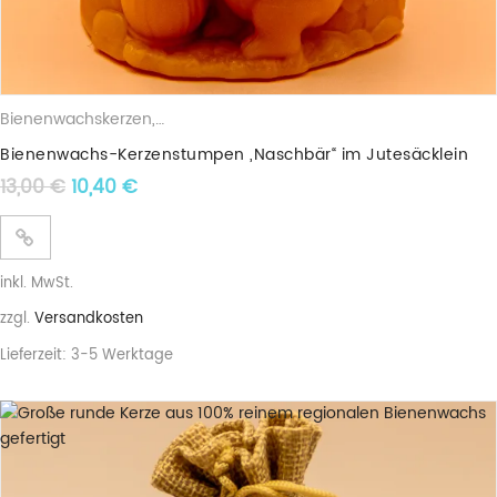
Bienenwachskerzen
,
Stumpenkerzen
Bienenwachs-Kerzenstumpen „Naschbär“ im Jutesäcklein
Ursprünglicher Preis war: 13,00 €
Aktueller Preis ist: 10,40 €.
13,00
€
10,40
€
inkl. MwSt.
zzgl.
Versandkosten
Lieferzeit:
3-5 Werktage