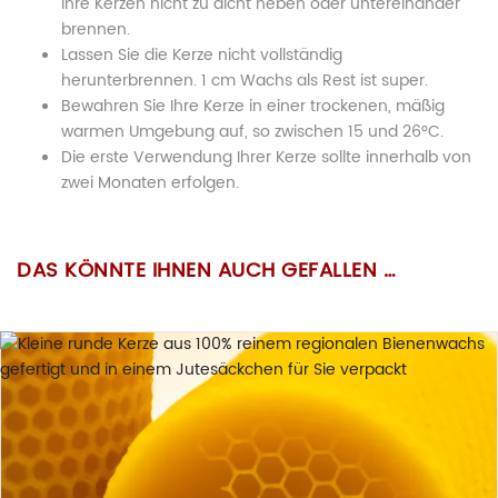
Ihre Kerzen nicht zu dicht neben oder untereinander
brennen.
Lassen Sie die Kerze nicht vollständig
herunterbrennen. 1 cm Wachs als Rest ist super.
Bewahren Sie Ihre Kerze in einer trockenen, mäßig
warmen Umgebung auf, so zwischen 15 und 26°C.
Die erste Verwendung Ihrer Kerze sollte innerhalb von
zwei Monaten erfolgen.
100% regionaler Bienenwachs aus
BESCHREIBUNG
Wir wurden vom Gesetzgeber dazu verpflichtet
Es gibt noch keine Bewertungen.
(ob wir
Wachsart:
Deutschland
wollen oder nicht!)
, Sie auf die nachfolgenden
DAS KÖNNTE IHNEN AUCH GEFALLEN …
Bienenwachskerze
“Gefahrenhinweise” hinzuweisen:
Natur
(natürlicher Farbstoff „Made in
Farbe:
Germany“)
„Honigbaum“ im
Nur angemeldete Kunden, die dieses Produkt gekauft haben,
dürfen eine Bewertung abgeben.
Baumwolldocht
(zertifizierter Docht
Docht:
Jutesäcklein
„Made in Germany“)
Wachsgewicht:
100 Gramm
BIENENWACHSKERZEN SIND DIE URSPRÜNGLICHSTE
LICHT- UND WÄRMEQUELLE SEIT VIELEN
Größe:
6 × 6 × 9 cm
(Breite x Tiefe x Höhe)
JAHRHUNDERTEN!