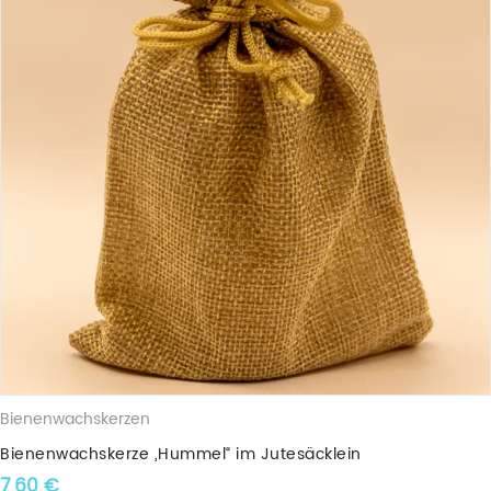
Bienenwachskerzen
Bienenwachskerze „Hummel“ im Jutesäcklein
7,60
€