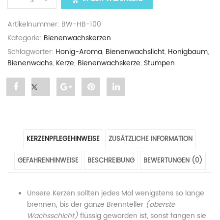
Artikelnummer:
BW-HB-100
Kategorie:
Bienenwachskerzen
Schlagwörter:
Honig-Aroma
,
Bienenwachslicht
,
Honigbaum
,
Bienenwachs
,
Kerze
,
Bienenwachskerze
,
Stumpen
Share
Post
Share
Pin
Share
"Bienenwachskerze
status
"Bienenwachskerze
"Bienenwachskerze
"Bienenwachskerze
„Honigbaum“
"Bienenwachskerze
„Honigbaum“
„Honigbaum“
„Honigbaum“
KERZENPFLEGEHINWEISE
ZUSÄTZLICHE INFORMATION
im
„Honigbaum“
im
im
im
GEFAHRENHINWEISE
BESCHREIBUNG
BEWERTUNGEN (0)
Jutesäcklein"
im
Jutesäcklein"
Jutesäcklein"
Jutesäcklein"
on
Jutesäcklein"
on
on
on
Unsere Kerzen sollten jedes Mal wenigstens so lange
Facebook
on
Google
Pinterest
LinkedIn
brennen, bis der ganze Brennteller
(oberste
Wachsschicht)
flüssig geworden ist, sonst fangen sie
Twitter
Plus