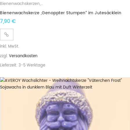
Bienenwachskerzen
,
Stumpenkerzen
Bienenwachskerze „Genoppter Stumpen“ im Jutesäcklein
7,90
€
inkl. MwSt.
zzgl.
Versandkosten
Lieferzeit:
3-5 Werktage