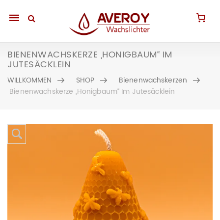
Mobile
navigation
BIENENWACHSKERZE „HONIGBAUM“ IM
JUTESÄCKLEIN
WILLKOMMEN
SHOP
Bienenwachskerzen
Bienenwachskerze „Honigbaum“ Im Jutesäcklein
Skip to content