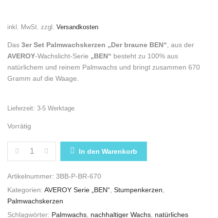
inkl. MwSt.
zzgl.
Versandkosten
Das
3er Set Palmwachskerzen „Der braune BEN“
, aus der
AVEROY
-Wachslicht-Serie
„BEN“
besteht zu 100% aus
natürlichem und reinem Palmwachs und bringt zusammen 670
Gramm auf die Waage.
Lieferzeit:
3-5 Werktage
Vorrätig
PALMWACHSKERZEN 3ER SET „DER BRAUNE BEN“ 
In den Warenkorb
Artikelnummer:
3BB-P-BR-670
Kategorien:
AVEROY Serie „BEN“
,
Stumpenkerzen
,
Palmwachskerzen
Schlagwörter:
Palmwachs
,
nachhaltiger Wachs
,
natürliches