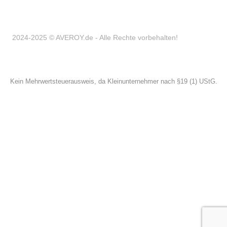
2024-2025 © AVEROY.de - Alle Rechte vorbehalten!
Kein Mehrwertsteuerausweis, da Kleinunternehmer nach §19 (1) UStG.