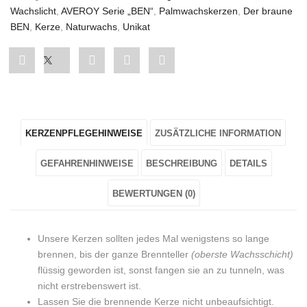
Wachslicht
,
AVEROY Serie „BEN“
,
Palmwachskerzen
,
Der braune
BEN
,
Kerze
,
Naturwachs
,
Unikat
Share
Post
Share
Pin
Share
"Palmwachskerzen
status
"Palmwachskerzen
"Palmwachskerzen
"Palmwachskerzen
3er
"Palmwachskerzen
3er
3er
3er
KERZENPFLEGEHINWEISE
ZUSÄTZLICHE INFORMATION
Set
3er
Set
Set
Set
„Der
Set
„Der
„Der
„Der
GEFAHRENHINWEISE
BESCHREIBUNG
DETAILS
braune
„Der
braune
braune
braune
BEWERTUNGEN (0)
BEN“"
braune
BEN“"
BEN“"
BEN“"
Unsere Kerzen sollten jedes Mal wenigstens so lange
on
BEN“"
on
on
on
brennen, bis der ganze Brennteller
(oberste Wachsschicht)
Facebook
on
Google
Pinterest
LinkedIn
flüssig geworden ist, sonst fangen sie an zu tunneln, was
nicht erstrebenswert ist.
Twitter
Plus
Lassen Sie die brennende Kerze nicht unbeaufsichtigt.