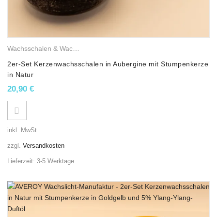
Wachsschalen & Wachslichter
,
Balkon- & Terrassenkerze
,
Gemischt
2er-Set Kerzenwachsschalen in Aubergine mit Stumpenkerze
in Natur
20,90
€
inkl. MwSt.
zzgl.
Versandkosten
Lieferzeit:
3-5 Werktage