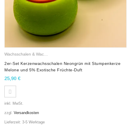
Wachsschalen & Wachslichter
,
Balkon- & Terrassenkerze
,
Gemischt
2er-Set Kerzenwachsschalen Neongrün mit Stumpenkerze
Melone und 5% Exotische Früchte-Duft
25,90
€
inkl. MwSt.
zzgl.
Versandkosten
Lieferzeit:
3-5 Werktage