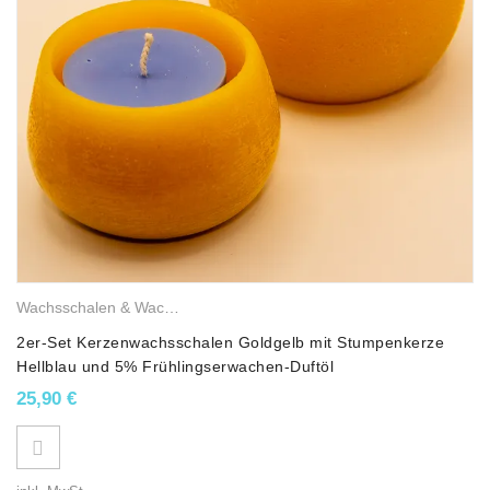
Wachsschalen & Wachslichter
,
Balkon- & Terrassenkerze
,
Gemischt
2er-Set Kerzenwachsschalen Goldgelb mit Stumpenkerze
Hellblau und 5% Frühlingserwachen-Duftöl
25,90
€