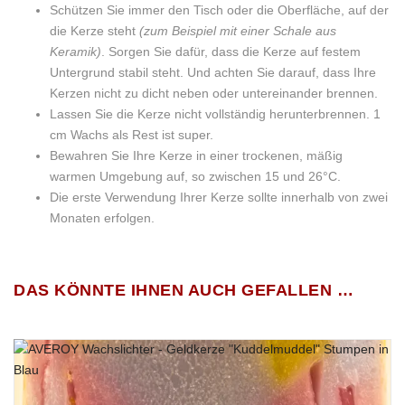
Schützen Sie immer den Tisch oder die Oberfläche, auf der
die Kerze steht
(zum Beispiel mit einer Schale aus
Keramik)
. Sorgen Sie dafür, dass die Kerze auf festem
Untergrund stabil steht. Und achten Sie darauf, dass Ihre
Kerzen nicht zu dicht neben oder untereinander brennen.
Lassen Sie die Kerze nicht vollständig herunterbrennen. 1
cm Wachs als Rest ist super.
Bewahren Sie Ihre Kerze in einer trockenen, mäßig
warmen Umgebung auf, so zwischen 15 und 26°C.
Die erste Verwendung Ihrer Kerze sollte innerhalb von zwei
Monaten erfolgen.
Wachsart:
Gemischter Kerzenwachs und Sojawachs
BESCHREIBUNG
Wir wurden vom Gesetzgeber dazu verpflichtet
Es gibt noch keine Bewertungen.
(ob wir wollen
oder nicht!)
, Sie auf die nachfolgenden “Gefahrenhinweise”
DAS KÖNNTE IHNEN AUCH GEFALLEN …
Natur
(natürlicher Farbstoff „Made in
RUSTIKALES 2ER-SET KERZENWACHSSCHALEN IN
Farbe:
hinzuweisen:
Germany“)
NATUR MIT STUMPENKERZE IN GOLDGELB UND 5%
YLANG-YLANG-DUFTÖL
Nur angemeldete Kunden, die dieses Produkt gekauft haben, dürfen
Baumwolldocht
(zertifizierter Docht „Made in
Docht:
eine Bewertung abgeben.
Germany“)
Sowohl die rustikalen Kerzenwachsschalen, als auch
deren Stumpenkerzen wurden mit 5% naturidentischem „Ylang-
Wachsgewicht:
Zusammen 435 Gramm