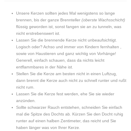
mit
Natur
mit
mit
mit
Unsere Kerzen sollten jedes Mal wenigstens so lange
Stumpenkerze
mit
Stumpenkerze
Stumpenkerze
Stumpenkerze
brennen, bis der ganze Brennteller
(oberste Wachsschicht)
flüssig geworden ist, sonst fangen sie an zu tunneln, was
Goldgelb
Stumpenkerze
Goldgelb
Goldgelb
Goldgelb
nicht erstrebenswert ist.
und
Goldgelb
und
und
und
Lassen Sie die brennende Kerze nicht unbeaufsichtigt.
Logisch oder? Achso und immer von Kindern fernhalten ,
5%
und
5%
5%
5%
sowie von Haustieren und ganz wichtig von Vorhänge!
Generell, einfach schauen, dass da nichts leicht
Ylang-
5%
Ylang-
Ylang-
Ylang-
entflammbares in der Nähe ist.
Ylang-
Ylang-
Ylang-
Ylang-
Ylang-
Stellen Sie die Kerze am besten nicht in einen Luftzug,
dann brennt die Kerze auch nicht zu schnell runter und rußt
Duftöl"
Ylang-
Duftöl"
Duftöl"
Duftöl"
nicht rum.
on
Lassen Sie die Kerze fest werden, ehe Sie sie wieder
Duftöl"
on
on
on
anzünden.
Facebook
on
Google
Pinterest
LinkedIn
Sollte schwarzer Rauch entstehen, schneiden Sie einfach
mal die Spitze des Dochts ab. Kürzen Sie den Docht ruhig
Twitter
Plus
runter auf einen halben Zentimeter, das reicht und Sie
haben länger was von Ihrer Kerze.