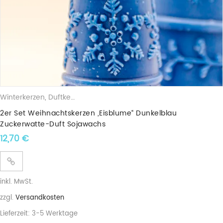
Winterkerzen
,
Duftkerzen
,
Sojawachskerzen
,
Weihnachtskerzen
2er Set Weihnachtskerzen „Eisblume“ Dunkelblau
Zuckerwatte-Duft Sojawachs
12,70
€
inkl. MwSt.
zzgl.
Versandkosten
Lieferzeit:
3-5 Werktage