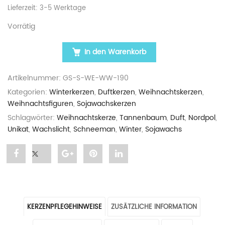
Lieferzeit:
3-5 Werktage
Vorrätig
In den Warenkorb
WEIHNACHTSKERZE „GROSSER SCHNEEMANN“ WEIS
Artikelnummer:
GS-S-WE-WW-190
Kategorien:
Winterkerzen
,
Duftkerzen
,
Weihnachtskerzen
,
Weihnachtsfiguren
,
Sojawachskerzen
Schlagwörter:
Weihnachtskerze
,
Tannenbaum
,
Duft
,
Nordpol
,
Unikat
,
Wachslicht
,
Schneeman
,
Winter
,
Sojawachs
Share
Post
Share
Pin
Share
"Weihnachtskerze
status
"Weihnachtskerze
"Weihnachtskerze
"Weihnachtskerze
„Großer
"Weihnachtskerze
„Großer
„Großer
„Großer
KERZENPFLEGEHINWEISE
ZUSÄTZLICHE INFORMATION
Schneemann“
„Großer
Schneemann“
Schneemann“
Schneemann“