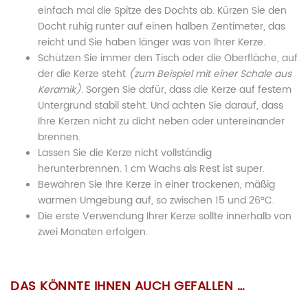
einfach mal die Spitze des Dochts ab. Kürzen Sie den
Docht ruhig runter auf einen halben Zentimeter, das
reicht und Sie haben länger was von Ihrer Kerze.
Schützen Sie immer den Tisch oder die Oberfläche, auf
der die Kerze steht
(zum Beispiel mit einer Schale aus
Keramik)
. Sorgen Sie dafür, dass die Kerze auf festem
Untergrund stabil steht. Und achten Sie darauf, dass
Ihre Kerzen nicht zu dicht neben oder untereinander
brennen.
Lassen Sie die Kerze nicht vollständig
herunterbrennen. 1 cm Wachs als Rest ist super.
Bewahren Sie Ihre Kerze in einer trockenen, mäßig
warmen Umgebung auf, so zwischen 15 und 26°C.
Die erste Verwendung Ihrer Kerze sollte innerhalb von
zwei Monaten erfolgen.
Wachsgewicht:
190 Gramm
BESCHREIBUNG
ZUSÄTZLICHE INFORMATION
Wir wurden vom Gesetzgeber dazu verpflichtet
Es gibt noch keine Bewertungen.
(ob wir
wollen oder nicht!)
, Sie auf die nachfolgenden
DAS KÖNNTE IHNEN AUCH GEFALLEN …
6,5 × 6,5 × 14 cm
(Breite x
WEIHNACHTSKERZE „GROSSER SCHNEEMANN“ S
Größe:
Gewicht
190 g
“Gefahrenhinweise” hinzuweisen:
Tiefe x Höhe)
OJAWACHS IN WEISS MIT DUFT NORDPOL