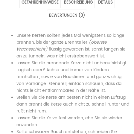
GEFAHRENHINWEISE
BESCHREIBUNG
DETAILS
Weiß
Schneemann“
Weiß
Weiß
Weiß
Nordpol-
Weiß
Nordpol-
Nordpol-
Nordpol-
BEWERTUNGEN (0)
Duft
Nordpol-
Duft
Duft
Duft
Unsere Kerzen sollten jedes Mal wenigstens so lange
Sojawachs"
Duft
Sojawachs"
Sojawachs"
Sojawachs"
brennen, bis der ganze Brennteller
(oberste
on
Wachsschicht)
Sojawachs"
on
flüssig geworden ist, sonst fangen sie
on
on
an zu tunneln, was nicht erstrebenswert ist.
Facebook
on
Google
Pinterest
LinkedIn
Lassen Sie die brennende Kerze nicht unbeaufsichtigt.
Logisch oder? Achso und immer von Kindern
Twitter
Plus
fernhalten , sowie von Haustieren und ganz wichtig
von Vorhänge! Generell, einfach schauen, dass da
nichts leicht entflammbares in der Nähe ist.
Stellen Sie die Kerze am besten nicht in einen Luftzug,
dann brennt die Kerze auch nicht zu schnell runter und
rußt nicht rum.
Lassen Sie die Kerze fest werden, ehe Sie sie wieder
anzünden.
Sollte schwarzer Rauch entstehen, schneiden Sie