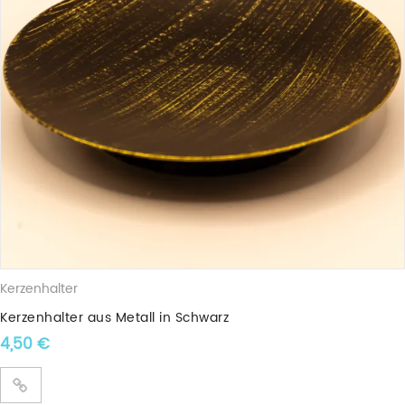
Prinzipiell sollten brennende Kerzen stets nur unter Aufsicht
benutzt werden!
Jedes unserer Wachslichter sind ein einzigartiges Unikat!
Diese Kerzen wurden zu 100% aus nachwachsenden
Sojabohnen gegossen.
Unsere Kerzen werden alle in Handarbeit in
Dithmarschen gefertigt.
Da es sich bei unseren Kerzen um Naturprodukte
handelt, können Formen, Farben und Größen leicht
variieren.
Kerzenhalter
Kerzenhalter aus Metall in Schwarz
4,50
€