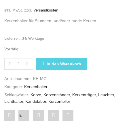
inkl. MwSt.
zzgl.
Versandkosten
Kerzenhalter für Stumpen- und/oder runde Kerzen
Lieferzeit:
3-5 Werktage
Vorrätig
KERZENHALTER AUS METALL IN GOLD MENGE
In den Warenkorb
Artikelnummer:
KH-MG
Kategorie:
Kerzenhalter
Schlagwörter:
Kerze
,
Kerzenständer
,
Kerzenträger
,
Leuchter
,
Lichthalter
,
Kandelaber
,
Kerzenteller
Share
Post
Share
Pin
Share
"Kerzenhalter
status
"Kerzenhalter
"Kerzenhalter
"Kerzenhalter