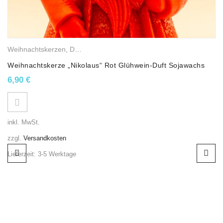
Schützen Sie immer den Tisch oder die Oberfläche, auf der
die Kerze steht
(zum Beispiel mit einer Schale aus
Keramik)
. Sorgen Sie dafür, dass die Kerze auf festem
Untergrund stabil steht. Und achten Sie darauf, dass Ihre
Weihnachtskerzen
,
Duftkerzen
,
Sojawachskerzen
,
Weihnachtsfigure
Kerzen nicht zu dicht neben oder untereinander brennen.
Achtung – Gefahrenhinweise:
Lassen Sie die Kerze nicht vollständig herunterbrennen. 1
Weihnachtskerze „Nikolaus“ Rot Glühwein-Duft Sojawachs
cm Wachs als Rest ist super.
6,90
€
Bewahren Sie Ihre Kerze in einer trockenen, mäßig
warmen Umgebung auf, so zwischen 15 und 26°C.
Die erste Verwendung Ihrer Kerze sollte innerhalb von zwei
Monaten erfolgen.
inkl. MwSt.
zzgl.
Versandkosten
Lieferzeit:
3-5 Werktage