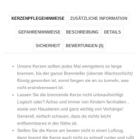
aus
"Kerzenhalter
aus
aus
aus
KERZENPFLEGEHINWEISE
ZUSÄTZLICHE INFORMATION
Metall
aus
Metall
Metall
Metall
in
Metall
in
in
in
GEFAHRENHINWEISE
BESCHREIBUNG
DETAILS
Gold"
in
Gold"
Gold"
Gold"
SICHERHEIT
BEWERTUNGEN (0)
on
Gold"
on
on
on
Unsere Kerzen sollten jedes Mal wenigstens so lange
Facebook
on
Google
Pinterest
LinkedIn
brennen, bis der ganze Brennteller
(oberste Wachsschicht)
Twitter
Plus
flüssig geworden ist, sonst fangen sie an zu tunneln, was
nicht erstrebenswert ist.
Lassen Sie die brennende Kerze nicht unbeaufsichtigt.
Logisch oder? Achso und immer von Kindern fernhalten ,
sowie von Haustieren und ganz wichtig von Vorhänge!
Generell, einfach schauen, dass da nichts leicht
entflammbares in der Nähe ist.
Stellen Sie die Kerze am besten nicht in einen Luftzug,
dann brennt die Kerze auch nicht zu schnell runter und rußt