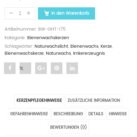
BIENENWACHSKERZE „GROSSER HONIGTURM“ IM JU
In den Warenkorb
Artikelnummer:
BW-GHT-175
Kategorie:
Bienenwachskerzen
Schlagwörter:
Naturwachslicht
,
Bienenwachs
,
Kerze
,
Bienenwachskerze
,
Naturwachs
,
Imkererzeugnis
Share
Post
Share
Pin
Share
"Bienenwachskerze
status
"Bienenwachskerze
"Bienenwachskerze
"Bienenwachskerze
„Großer
"Bienenwachskerze
„Großer
„Großer
„Großer
KERZENPFLEGEHINWEISE
ZUSÄTZLICHE INFORMATION
Honigturm“
„Großer
Honigturm“
Honigturm“
Honigturm“
GEFAHRENHINWEISE
BESCHREIBUNG
DETAILS
HINWEISE
im
Honigturm“
im
im
im
Jutesäcklein"
im
Jutesäcklein"
Jutesäcklein"
Jutesäcklein"
BEWERTUNGEN (0)