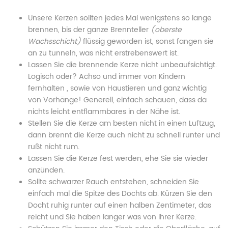
on
Jutesäcklein"
on
on
on
Unsere Kerzen sollten jedes Mal wenigstens so lange
Facebook
on
Google
Pinterest
LinkedIn
brennen, bis der ganze Brennteller
(oberste
Wachsschicht)
Twitter
Plus
flüssig geworden ist, sonst fangen sie
an zu tunneln, was nicht erstrebenswert ist.
Lassen Sie die brennende Kerze nicht unbeaufsichtigt.
Logisch oder? Achso und immer von Kindern
fernhalten , sowie von Haustieren und ganz wichtig
von Vorhänge! Generell, einfach schauen, dass da
nichts leicht entflammbares in der Nähe ist.
Stellen Sie die Kerze am besten nicht in einen Luftzug,
dann brennt die Kerze auch nicht zu schnell runter und
rußt nicht rum.
Lassen Sie die Kerze fest werden, ehe Sie sie wieder
anzünden.
Sollte schwarzer Rauch entstehen, schneiden Sie
einfach mal die Spitze des Dochts ab. Kürzen Sie den
Docht ruhig runter auf einen halben Zentimeter, das
reicht und Sie haben länger was von Ihrer Kerze.