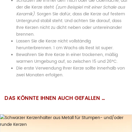
Schützen Sie immer den Tisch oder die Oberfläche, auf
der die Kerze steht
(zum Beispiel mit einer Schale aus
Keramik)
. Sorgen Sie dafür, dass die Kerze auf festem
Untergrund stabil steht. Und achten Sie darauf, dass
Ihre Kerzen nicht zu dicht neben oder untereinander
brennen.
Lassen Sie die Kerze nicht vollständig
herunterbrennen. 1 cm Wachs als Rest ist super.
Bewahren Sie Ihre Kerze in einer trockenen, mäßig
warmen Umgebung auf, so zwischen 15 und 26°C.
Die erste Verwendung Ihrer Kerze sollte innerhalb von
zwei Monaten erfolgen.
Wachsgewicht:
175 Gramm
BESCHREIBUNG
ZUSÄTZLICHE INFORMATION
HINWEISE
Wir wurden vom Gesetzgeber dazu verpflichtet
Es gibt noch keine Bewertungen.
(ob wir
wollen oder nicht!)
, Sie auf die nachfolgenden
DAS KÖNNTE IHNEN AUCH GEFALLEN …
4 × 4 × 14,5 cm
(Breite x
BIENENWACHSKERZE „GROSSER HONIGTURM“ IM J
Unsere Kerzen sollten jedes Mal wenigstens so lange
Größe:
Gewicht
173 g
“Gefahrenhinweise” hinzuweisen:
Tiefe x Höhe)
UTESÄCKLEIN
brennen, bis der ganze Brennteller
(oberste
Wachsschicht)
flüssig geworden ist, sonst fangen sie
Nur angemeldete Kunden, die dieses Produkt gekauft haben,
Brenndauer:
ca. 28 Stunden
Größe
Bienenwachskerzen sind die ursprünglichste Licht- und
4 x 4 x 14,2 cm (Länge x Breite x Höhe)
an zu tunneln, was nicht erstrebenswert ist.
dürfen eine Bewertung abgeben.
Wärmequelle seit vielen Jahrhunderten!
Gesamtgewicht:
175 Gramm
Lassen Sie die brennende Kerze nicht unbeaufsichtigt.