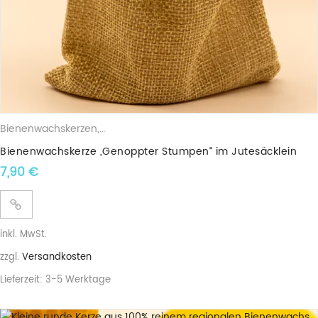
Bienenwachskerzen
,
Stumpenkerzen
Bienenwachskerze „Genoppter Stumpen“ im Jutesäcklein
7,90
€
inkl. MwSt.
zzgl.
Versandkosten
Lieferzeit:
3-5 Werktage