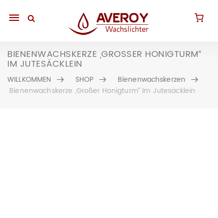
Mobile
navigation
BIENENWACHSKERZE „GROSSER HONIGTURM“ I
M JUTESÄCKLEIN
WILLKOMMEN
SHOP
Bienenwachskerzen
Bienenwachskerze „Großer Honigturm“ Im Jutesäcklein
Skip to content