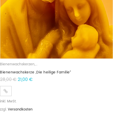
Bienenwachskerzen
,
Osterkerzen
,
Religiöse Wachslichter
Bienenwachskerze „Die heilige Familie“
Ursprünglicher Preis war: 28,00 €
Aktueller Preis ist: 21,00 €.
28,00
€
21,00
€
inkl. MwSt.
zzgl.
Versandkosten