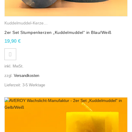
Kuddelmuddel-Kerzen
,
Gemischte Wachskerzen
,
Stumpenkerzen
2er Set Stumpenkerzen „Kuddelmuddel“ in Blau/Weiß
19,90
€
inkl. MwSt.
zzgl.
Versandkosten
Lieferzeit:
3-5 Werktage