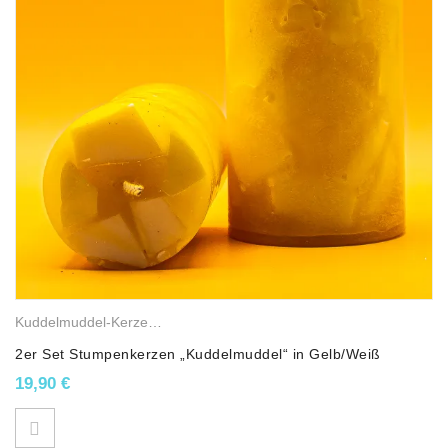
Kuddelmuddel-Kerzen
,
Gemischte Wachskerzen
,
Stumpenkerzen
2er Set Stumpenkerzen „Kuddelmuddel“ in Gelb/Weiß
19,90
€