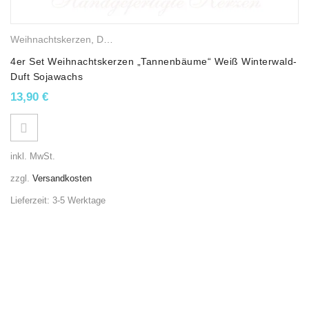
Weihnachtskerzen
,
Duftkerzen
,
Winterkerzen
,
Sojawachskerzen
,
We
4er Set Weihnachtskerzen „Tannenbäume“ Weiß Winterwald-
Duft Sojawachs
13,90
€
inkl. MwSt.
zzgl.
Versandkosten
Lieferzeit:
3-5 Werktage