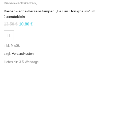
Bienenwachskerzen
,
Stumpenkerzen
Bienenwachs-Kerzenstumpen „Bär im Honigbaum“ im
Jutesäcklein
Ursprünglicher Preis war: 13,50 €
Aktueller Preis ist: 10,80 €.
13,50
€
10,80
€
inkl. MwSt.
zzgl.
Versandkosten
Lieferzeit:
3-5 Werktage