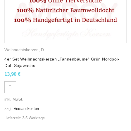
Weihnachtskerzen
,
Duftkerzen
,
Winterkerzen
,
Sojawachskerzen
,
We
4er Set Weihnachtskerzen „Tannenbäume“ Grün Nordpol-
Duft Sojawachs
13,90
€
inkl. MwSt.
zzgl.
Versandkosten
Lieferzeit:
3-5 Werktage