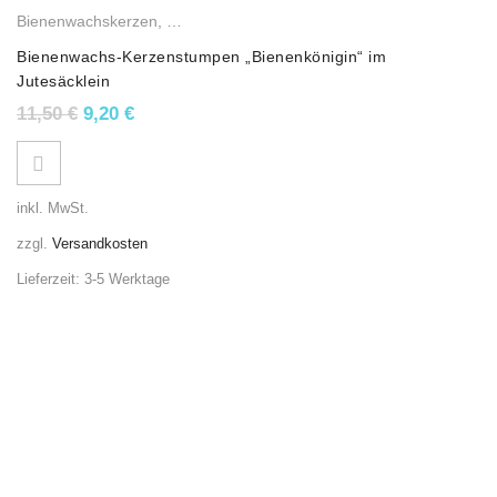
Bienenwachskerzen
,
Stumpenkerzen
Bienenwachs-Kerzenstumpen „Bienenkönigin“ im
Jutesäcklein
Ursprünglicher Preis war: 11,50 €
Aktueller Preis ist: 9,20 €.
11,50
€
9,20
€
inkl. MwSt.
zzgl.
Versandkosten
Lieferzeit:
3-5 Werktage