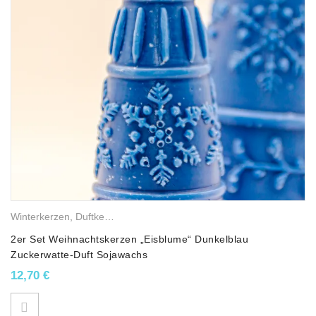
Winterkerzen
,
Duftkerzen
,
Weihnachtskerzen
,
Sojawachskerzen
2er Set Weihnachtskerzen „Eisblume“ Dunkelblau
Zuckerwatte-Duft Sojawachs
12,70
€