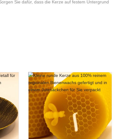
 Sorgen Sie dafür, dass die Kerze auf festem Untergrund
e” hinzuweisen:
es Produkt gekauft haben, dürfen eine Bewertung abgeben.
e)
Kerzen sind vollständig durchgefärbt.
en“ beträgt im Durchmesser 5 cm und ist 9 cm in der
wachs, sowie aus 25% pflanzliches Stearin, welches
ig!
nd, daher sind die von uns eingesetzten Wachse 100%