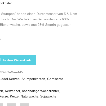
ndkosten
 Stumpen“ haben einen Durchmesser von 5 & 6 cm
m hoch. Das Wachslichter-Set wurden aus 60%
Bienenwachs, sowie aus 25% Stearin gegossen.
e
ENKERZEN „KUDDELMUDDEL“ IN GELB/WEISS MENGE
In den Warenkorb
GW-GeWe-445
uddel-Kerzen
,
Stumpenkerzen
,
Gemischte
en
,
Kerzenset
,
nachhaltige Wachslichter
,
kerze
,
Kerze
,
Naturwachs
,
Sojawachs