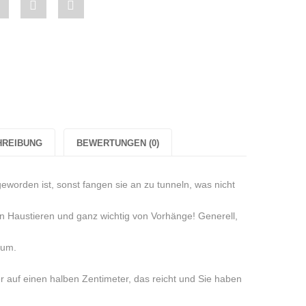
Share
Pin
Share
"2er
"2er
"2er
Set
Set
Set
Stumpenkerzen
Stumpenkerzen
Stumpenkerzen
“
kerzen
„Kuddelmuddel“
„Kuddelmuddel“
„Kuddelmuddel“
lmuddel“
in
in
in
HREIBUNG
BEWERTUNGEN (0)
Gelb/Weiß"
Gelb/Weiß"
Gelb/Weiß"
geworden ist, sonst fangen sie an zu tunneln, was nicht
iß"
on
on
on
Google
Pinterest
LinkedIn
n Haustieren und ganz wichtig von Vorhänge! Generell,
Plus
rum.
r auf einen halben Zentimeter, das reicht und Sie haben