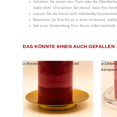
Schützen Sie immer den Tisch oder die Oberfläche,
stabil steht. Und achten Sie darauf, dass Ihre Ker
Lassen Sie die Kerze nicht vollständig herunterbre
Bewahren Sie Ihre Kerze in einer trockenen, mä
Die erste Verwendung Ihrer Kerze sollte innerhalb
Wachsgewicht:
BESCHREIBUNG
Wir wurden vom Gesetzgeber dazu verpflichtet
Es gibt noch keine Bewertungen.
(ob wi
DAS KÖNNTE IHNEN AUCH GEFALLEN
Größe:
2ER SET STUMPENKERZEN „KUDDELMUDDEL“
Brenndauer:
Für dieses Kerzenset wurden die eingeschlossenen Wachs
Gesamtgewicht:
Der große „Kuddelmuddel Stumpen“ hat einen Durchmesse
Höhe.
Diese zwei Wachslichtlein bestehen allesamt aus 60% n
aus nachhaltigem Raps- und Palmöl gewonnen wird.
Alle von uns eingesetzten Wachse wurden speziell für di
Der bewusste Verzicht von Paraffin und/oder tierischen