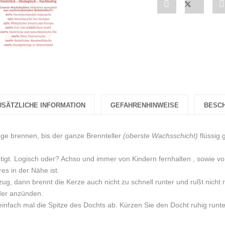
Share
Post
"2er
status
Set
"2er
Stumpenkerzen
Set
„Kuddelmuddel
Stumpen
in
„Kudde
USÄTZLICHE INFORMATION
GEFAHRENHINWEISE
BESC
Gelb/Weiß"
in
nge brennen, bis der ganze Brennteller
(oberste Wachsschicht)
flüssig 
on
Gelb/We
Facebook
on
tigt. Logisch oder? Achso und immer von Kindern fernhalten , sowie vo
es in der Nähe ist.
Twitter
zug, dann brennt die Kerze auch nicht zu schnell runter und rußt nicht 
eder anzünden.
infach mal die Spitze des Dochts ab. Kürzen Sie den Docht ruhig runte