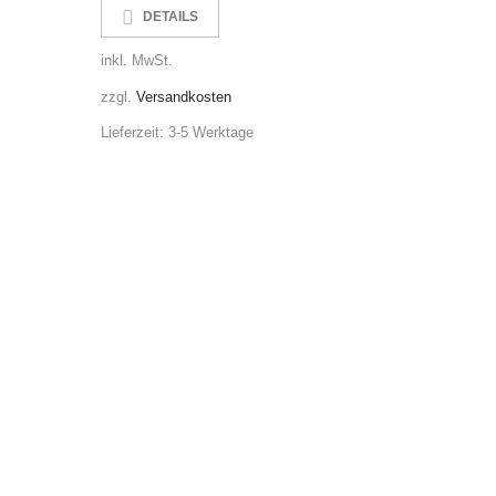
DETAILS
DE
inkl. MwSt.
inkl. MwS
zzgl.
Versandkosten
zzgl.
Ver
Lieferzeit:
3-5 Werktage
Lieferzeit