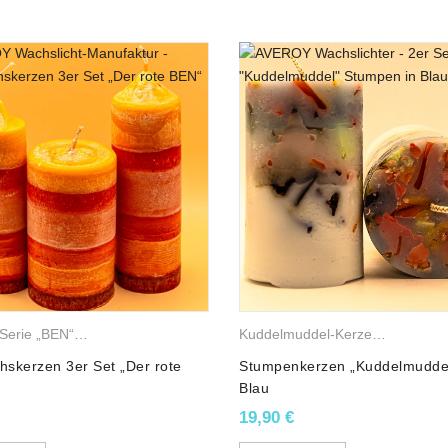
n
AVEROY Serie „BEN“
,
Palmwachskerzen
,
Stumpenkerzen
Kuddelmuddel-Kerzen
,
Gemischt
skerzen 3er Set „Der rote
Stumpenkerzen „Kuddelmuddel
Blau
19,90
€