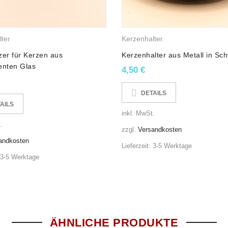
chen!
zen mit langer Brenndauer! Ein perfektes Wachslichter-Set, nic
ter
Kerzenhalter
n gefertigt, welche 50% unserer kleinen Manufaktur ausmachen! S
zer für Kerzen aus
Kerzenhalter aus Metall in Sc
es tun.
enten Glas
4,50
€
ikat!
DETAILS
AILS
en Rohstoffen gegossen.
inkl. MwSt.
ocht „Made in Germany“.
.
Kerzen stammen ebenfalls aus Deutschland und entsprechen den höchs
zzgl.
Versandkosten
rschen gefertigt.
andkosten
Lieferzeit:
3-5 Werktage
andelt, können Formen, Farben und Größen leicht variieren.
3-5 Werktage
ÄHNLICHE PRODUKTE