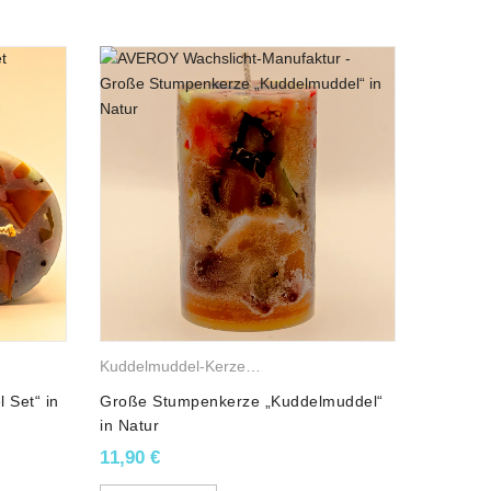
e Wachskerzen
,
Stumpenkerzen
Kuddelmuddel-Kerzen
,
Gemischte Wachskerzen
,
Stump
 Set“ in
Große Stumpenkerze „Kuddelmuddel“
2er Set
in Natur
„Kuddel
11,90
€
19,90
€