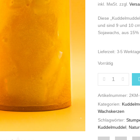
inkl. MwSt.
zzgl.
Versa
Diese „Kuddelmuddel
und sind 9 und 10 c
Sojawachs, aus 15% 
Lieferzeit:
3-5 Werktag
Vorrätig
2ER SET STUMP
Artikelnummer:
2KM-
Kategorien:
Kuddelm
Wachskerzen
Schlagwörter:
Stump
Kuddelmuddel
,
Natur