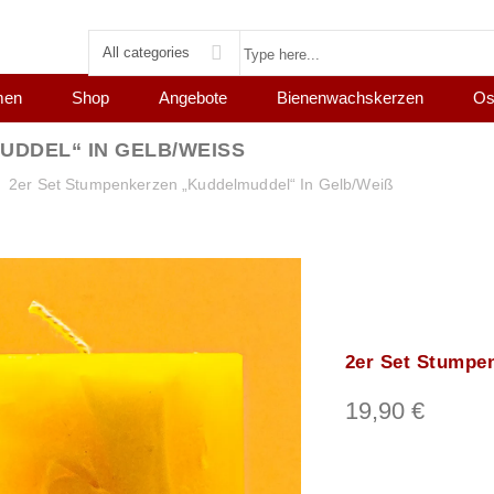
All categories
men
Shop
Angebote
Bienenwachskerzen
Os
DDEL“ IN GELB/WEISS
2er Set Stumpenkerzen „Kuddelmuddel“ In Gelb/Weiß
2er Set Stumpe
19,90
€