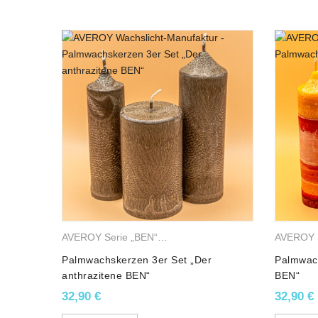
Achtung – Gefahrenhinweise:
die Flamme einer Kerze kann heiß sein ;-)!
e Wachskerzen
,
Stumpenkerzen
AVEROY Serie „BEN“
,
Palmwachskerzen
,
Stumpenkerze
Set“ in
Palmwachskerzen 3er Set „Der
Palmwach
anthrazitene BEN“
BEN“
32,90
€
32,90
€