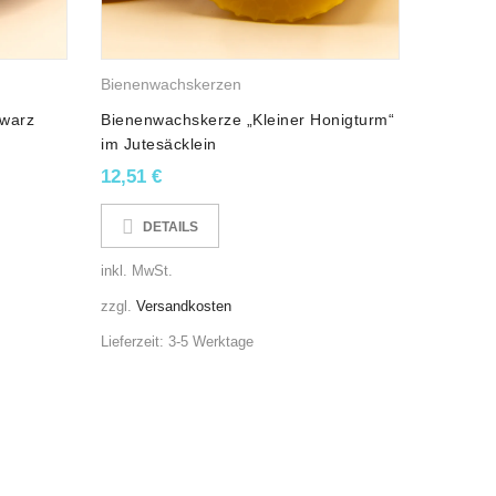
ht nur für gemütliche Momente!
Bienenwachskerzen
omit unterstützen Sie mit Ihrem Einkauf direkt ein
hwarz
Bienenwachskerze „Kleiner Honigturm“
im Jutesäcklein
12,51
€
DETAILS
inkl. MwSt.
ten Sicherheitsstandart.
zzgl.
Versandkosten
Lieferzeit:
3-5 Werktage