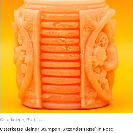
Osterkerzen
,
Gemischte Wachskerzen
,
Stumpenkerzen
Osterkerze Kleiner Stumpen „Sitzender Hase“ in Rosa