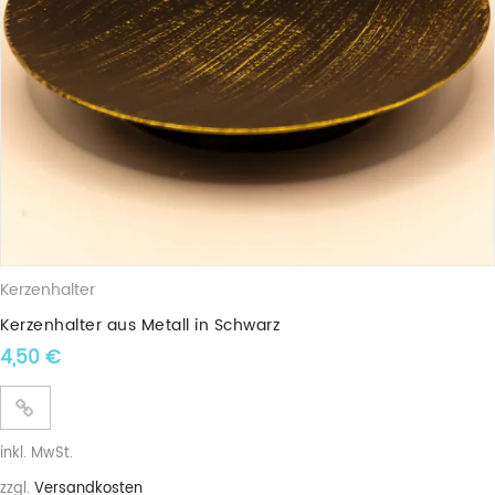
Jedes unserer Wachslichter sind ein einzigartiges Unikat!
Diese Kerzen ist zu 100% aus nachwachsenden
Rohstoffen gegossen.
Unsere Kerzen wird in Handarbeit in Dithmarschen
gefertigt.
Da es sich bei unseren Kerzen um Naturprodukte
handelt, können Formen, Farben und Größen leicht
variieren.
Kerzenhalter
Kerzenhalter aus Metall in Schwarz
4,50
€
inkl. MwSt.
zzgl.
Versandkosten