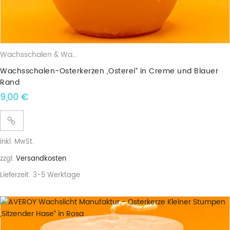
Wachsschalen & Wachslichter
,
Gemischte Wachskerzen
,
Osterke
Wachsschalen-Osterkerzen „Osterei“ in Creme und Blauer
Rand
9,00
€
inkl. MwSt.
zzgl.
Versandkosten
Lieferzeit:
3-5 Werktage