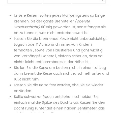
Pastellflieder"
in
Pastellflieder"
Pastellflieder"
Pastellflieder"
Unsere Kerzen sollten jedes Mal wenigstens so lange
on
Pastellflieder"
on
on
on
brennen, bis der ganze Brennteller
(oberste
Wachsschicht)
flüssig geworden ist, sonst fangen sie
Facebook
on
Google
Pinterest
LinkedIn
an zu tunneln, was nicht erstrebenswert ist.
Twitter
Plus
Lassen Sie die brennende Kerze nicht unbeaufsichtigt.
Logisch oder? Achso und immer von Kindern
fernhalten , sowie von Haustieren und ganz wichtig
von Vorhänge! Generell, einfach schauen, dass da
nichts leicht entflammbares in der Nähe ist.
Stellen Sie die Kerze am besten nicht in einen Luftzug,
dann brennt die Kerze auch nicht zu schnell runter und
rußt nicht rum.
Lassen Sie die Kerze fest werden, ehe Sie sie wieder
anzünden.
Sollte schwarzer Rauch entstehen, schneiden Sie
einfach mal die Spitze des Dochts ab. Kürzen Sie den
Docht ruhig runter auf einen halben Zentimeter, das