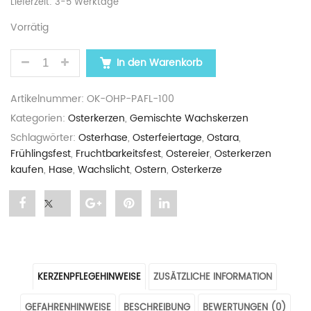
Lieferzeit:
3-5 Werktage
Vorrätig
OSTERKERZEN „OSTERHASEN-PAAR“ IN PASTELLFL
In den Warenkorb
Artikelnummer:
OK-OHP-PAFL-100
Kategorien:
Osterkerzen
,
Gemischte Wachskerzen
Schlagwörter:
Osterhase
,
Osterfeiertage
,
Ostara
,
Frühlingsfest
,
Fruchtbarkeitsfest
,
Ostereier
,
Osterkerzen
kaufen
,
Hase
,
Wachslicht
,
Ostern
,
Osterkerze
Share
Post
Share
Pin
Share
"Osterkerzen
status
"Osterkerzen
"Osterkerzen
"Osterkerzen
„Osterhasen-
"Osterkerzen
„Osterhasen-
„Osterhasen-
„Osterhasen-
KERZENPFLEGEHINWEISE
ZUSÄTZLICHE INFORMATION
Paar“
„Osterhasen-
Paar“
Paar“
Paar“
GEFAHRENHINWEISE
BESCHREIBUNG
BEWERTUNGEN (0)
in
Paar“
in
in
in