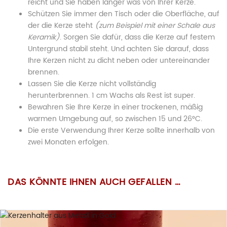
reicht und Sie haben länger was von Ihrer Kerze.
Schützen Sie immer den Tisch oder die Oberfläche, auf
der die Kerze steht
(zum Beispiel mit einer Schale aus
Keramik)
. Sorgen Sie dafür, dass die Kerze auf festem
Untergrund stabil steht. Und achten Sie darauf, dass
Ihre Kerzen nicht zu dicht neben oder untereinander
brennen.
Lassen Sie die Kerze nicht vollständig
herunterbrennen. 1 cm Wachs als Rest ist super.
Bewahren Sie Ihre Kerze in einer trockenen, mäßig
warmen Umgebung auf, so zwischen 15 und 26°C.
Die erste Verwendung Ihrer Kerze sollte innerhalb von
zwei Monaten erfolgen.
60% nachwachsender Sojawachs, 15%
BESCHREIBUNG
Wir wurden vom Gesetzgeber dazu verpflichtet
Es gibt noch keine Bewertungen.
(ob wir
Wachsart:
regionaler Bienenwachs, 25%
wollen oder nicht!)
, Sie auf die nachfolgenden
DAS KÖNNTE IHNEN AUCH GEFALLEN …
Osterkerze „Osterhasen-
pflanzliches Stearin aus Europa
“Gefahrenhinweise” hinzuweisen:
Pastellflieder
(natürlicher Farbstoff
Paar“ in Pastellflieder für
Nur angemeldete Kunden, die dieses Produkt gekauft haben,
Farbe:
„Made in Germany“)
dürfen eine Bewertung abgeben.