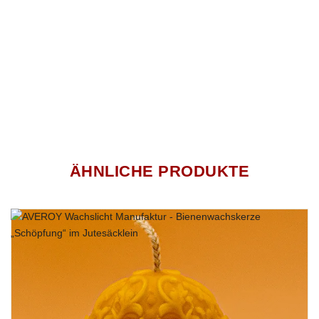
ENTDECKEN SIE UNSEREN
NATÜRLICHEN
BIENENWACHS-KERZENSTUMPEN
„BÄR IM HONIGBAUM“ IN IMKERQUALITÄT IM
JUTESÄCKLEIN – PERFEKT ALS GESCHENK ODER
FÜR IHR ZUHAUSE!
MÖGEN BÄREN WIRKLICH HONIG?
Honig ist ein seltener Leckerbissen, den Bären ganz besonders
lieben. Dazu ist er auch noch gesund: Er dient unter anderem der
Stärkung des Immunsystems. Geschickt öffnen die Bären mit
ÄHNLICHE PRODUKTE
ihren großen Pranken den Bienenstock und lassen sich dabei
auch von attackierenden Bienen nicht verjagen.
UNSER BIENENWACHS-KERZENSTUMPEN „BÄR IM
HONIGBAUM“ IM JUTESÄCKLEIN 200 GRAMM, HAT
EINE BRENNDAUER VON CA. 33 STUNDEN UND
BESTEHT ZU 100% AUS REINEM BIENENWACHS!
JETZT DIESES NATÜRLICHE BIENENWACHSLICHT
BESTELLEN!!!