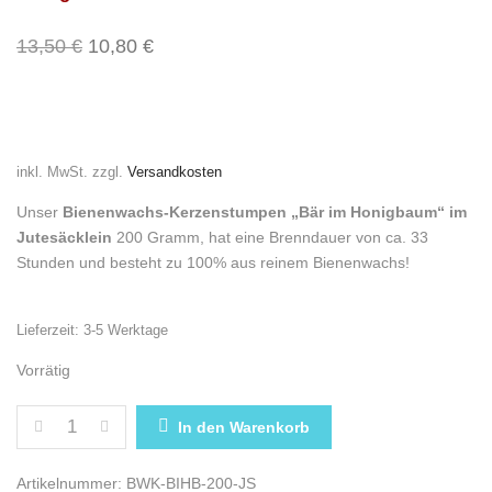
Ursprünglicher Preis war: 13,50 €
Aktueller Preis ist: 10,80 €.
13,50
€
10,80
€
inkl. MwSt.
zzgl.
Versandkosten
Unser
Bienenwachs-Kerzenstumpen „Bär im Honigbaum“ im
Jutesäcklein
200 Gramm, hat eine Brenndauer von ca. 33
Stunden und besteht zu 100% aus reinem Bienenwachs!
Lieferzeit:
3-5 Werktage
Vorrätig
BIENENWACHS-KERZENSTUMPEN „BÄR IM HONIGBAU
In den Warenkorb
Artikelnummer:
BWK-BIHB-200-JS