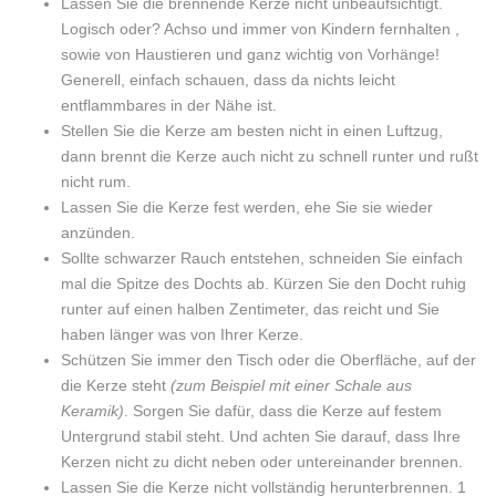
Lassen Sie die brennende Kerze nicht unbeaufsichtigt.
Logisch oder? Achso und immer von Kindern fernhalten ,
Facebook
on
Google
Pinterest
LinkedIn
sowie von Haustieren und ganz wichtig von Vorhänge!
Generell, einfach schauen, dass da nichts leicht
Twitter
Plus
entflammbares in der Nähe ist.
Stellen Sie die Kerze am besten nicht in einen Luftzug,
dann brennt die Kerze auch nicht zu schnell runter und rußt
nicht rum.
Lassen Sie die Kerze fest werden, ehe Sie sie wieder
anzünden.
Sollte schwarzer Rauch entstehen, schneiden Sie einfach
mal die Spitze des Dochts ab. Kürzen Sie den Docht ruhig
runter auf einen halben Zentimeter, das reicht und Sie
haben länger was von Ihrer Kerze.
Schützen Sie immer den Tisch oder die Oberfläche, auf der
die Kerze steht
(zum Beispiel mit einer Schale aus
Keramik)
. Sorgen Sie dafür, dass die Kerze auf festem
Untergrund stabil steht. Und achten Sie darauf, dass Ihre
Kerzen nicht zu dicht neben oder untereinander brennen.
Lassen Sie die Kerze nicht vollständig herunterbrennen. 1