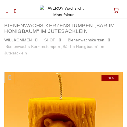
Mobile
navigation
BIENENWACHS-KERZENSTUMPEN „BÄR IM
HONIGBAUM“ IM JUTESÄCKLEIN
WILLKOMMEN
SHOP
Bienenwachskerzen
Bienenwachs-Kerzenstumpen „Bär Im Honigbaum“ Im
Jutesäcklein
Skip to content
-20%