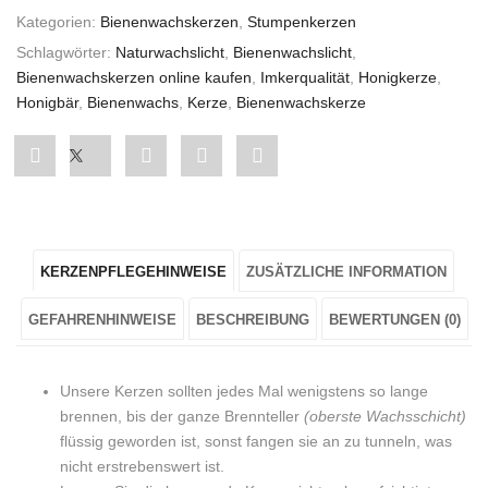
Kategorien:
Bienenwachskerzen
,
Stumpenkerzen
Schlagwörter:
Naturwachslicht
,
Bienenwachslicht
,
Bienenwachskerzen online kaufen
,
Imkerqualität
,
Honigkerze
,
Honigbär
,
Bienenwachs
,
Kerze
,
Bienenwachskerze
Share
Post
Share
Pin
Share
"Bienenwachs-
status
"Bienenwachs-
"Bienenwachs-
"Bienenwachs-
Kerzenstumpen
"Bienenwachs-
Kerzenstumpen
Kerzenstumpen
Kerzenstumpen
KERZENPFLEGEHINWEISE
ZUSÄTZLICHE INFORMATION
„Bär
Kerzenstumpen
„Bär
„Bär
„Bär
im
„Bär
im
im
im
GEFAHRENHINWEISE
BESCHREIBUNG
BEWERTUNGEN (0)
Honigbaum“
im
Honigbaum“
Honigbaum“
Honigbaum“
Unsere Kerzen sollten jedes Mal wenigstens so lange
im
Honigbaum“
im
im
im
brennen, bis der ganze Brennteller
(oberste Wachsschicht)
flüssig geworden ist, sonst fangen sie an zu tunneln, was
Jutesäcklein"
im
Jutesäcklein"
Jutesäcklein"
Jutesäcklein"
nicht erstrebenswert ist.
on
Jutesäcklein"
on
on
on