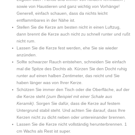
Gelb"
in
Gelb"
Gelb"
Gelb"
sowie von Haustieren und ganz wichtig von Vorhänge!
Generell, einfach schauen, dass da nichts leicht
on
Gelb"
on
on
on
entflammbares in der Nähe ist.
Facebook
on
Google
Pinterest
LinkedIn
Stellen Sie die Kerze am besten nicht in einen Luftzug,
dann brennt die Kerze auch nicht zu schnell runter und rußt
Twitter
Plus
nicht rum.
Lassen Sie die Kerze fest werden, ehe Sie sie wieder
anzünden.
Sollte schwarzer Rauch entstehen, schneiden Sie einfach
mal die Spitze des Dochts ab. Kürzen Sie den Docht ruhig
runter auf einen halben Zentimeter, das reicht und Sie
haben länger was von Ihrer Kerze.
Schützen Sie immer den Tisch oder die Oberfläche, auf der
die Kerze steht
(zum Beispiel mit einer Schale aus
Keramik)
. Sorgen Sie dafür, dass die Kerze auf festem
Untergrund stabil steht. Und achten Sie darauf, dass Ihre
Kerzen nicht zu dicht neben oder untereinander brennen.
Lassen Sie die Kerze nicht vollständig herunterbrennen. 1
cm Wachs als Rest ist super.