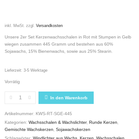
inkl. MwSt.
zzgl.
Versandkosten
Unsere 2er Set Kerzenwachsschalen in Rot mit Stumpen in Gelb
wiegen zusammen 445 Gramm und bestehen aus 60%
Sojawachs, 15% Bienenwachs, sowie aus 25% Stearin.
Lieferzeit:
3-5 Werktage
Vorrätig
2ER SET KERZENWACHSSCHALEN IN ROT MIT STUM
In den Warenkorb
Artikelnummer:
KWS-RT-SGE-445
Kategorien:
Wachsschalen & Wachslichter
,
Runde Kerzen
,
Gemischte Wachskerzen
,
Sojawachskerzen
Schlagwörter:
Windlichter aus Wachs
,
Kerzen
,
Wachsschalen
,