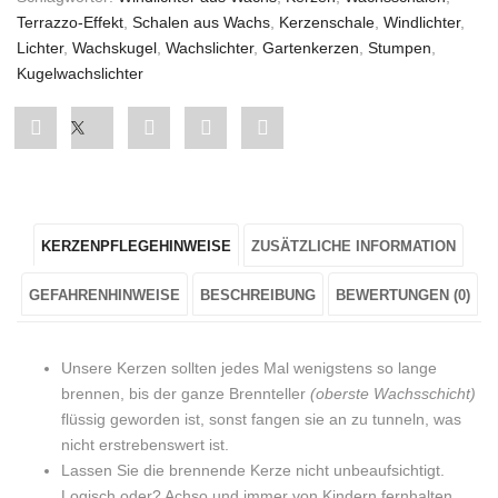
Terrazzo-Effekt
,
Schalen aus Wachs
,
Kerzenschale
,
Windlichter
,
Lichter
,
Wachskugel
,
Wachslichter
,
Gartenkerzen
,
Stumpen
,
Kugelwachslichter
Share
Post
Share
Pin
Share
"2er
status
"2er
"2er
"2er
Set
"2er
Set
Set
Set
KERZENPFLEGEHINWEISE
ZUSÄTZLICHE INFORMATION
Kerzenwachsschalen
Set
Kerzenwachsschalen
Kerzenwachsschalen
Kerzenwachsschalen
in
Kerzenwachsschalen
in
in
in
GEFAHRENHINWEISE
BESCHREIBUNG
BEWERTUNGEN (0)
Rot
in
Rot
Rot
Rot
Unsere Kerzen sollten jedes Mal wenigstens so lange
mit
Rot
mit
mit
mit
brennen, bis der ganze Brennteller
(oberste Wachsschicht)
flüssig geworden ist, sonst fangen sie an zu tunneln, was
Stumpen
mit
Stumpen
Stumpen
Stumpen
nicht erstrebenswert ist.
in
Stumpen
in
in
in
Lassen Sie die brennende Kerze nicht unbeaufsichtigt.
Logisch oder? Achso und immer von Kindern fernhalten ,