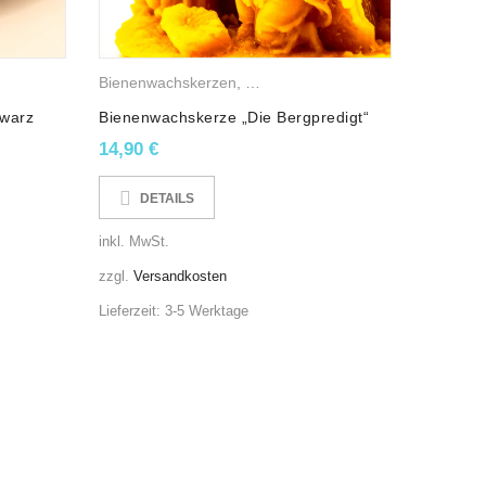
uber!
Bienenwachskerzen
,
Osterkerzen
,
Religiöse Wachslichte
hwarz
Bienenwachskerze „Die Bergpredigt“
ers nachhaltig! Der bewusste Verzicht von Paraffin
 vegan und frei von sämtlichen Tierversuchen.
14,90
€
ales Mitbringsel für Ihre Lieben und zaubert in dieser
DETAILS
!
inkl. MwSt.
zzgl.
Versandkosten
Lieferzeit:
3-5 Werktage