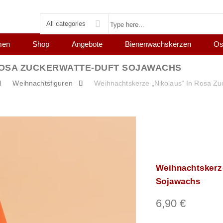
All categories
men
Shop
Angebote
Bienenwachskerzen
Os
ROSA ZUCKERWATTE-DUFT SOJAWACHS
Weihnachtsfiguren
Weihnachtskerze „Nikolaus“ In Rosa Zu
Weihnachtskerz
Sojawachs
6,90
€