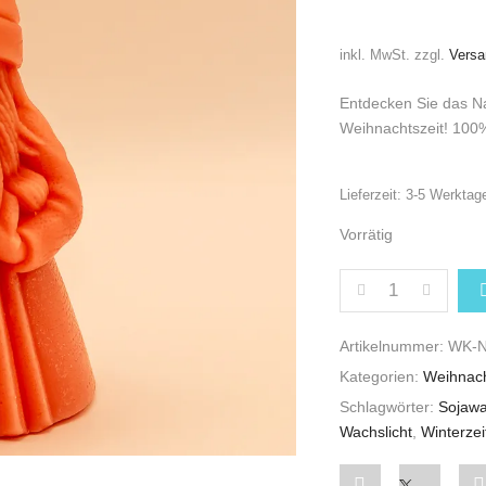
inkl. MwSt.
zzgl.
Versa
Entdecken Sie das Nat
Weihnachtszeit! 100%
Lieferzeit:
3-5 Werktag
Vorrätig
WEIHNACHTSKER
Artikelnummer:
WK-N
Kategorien:
Weihnac
Schlagwörter:
Sojaw
Wachslicht
,
Winterzei
Share
Post