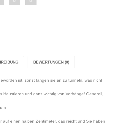
ze
"Weihnachtskerze
"Weihnachtskerze
"Weihnachtskerze
chtskerze
„Nikolaus“
„Nikolaus“
„Nikolaus“
us“
in
in
in
Rosa
Rosa
Rosa
Zuckerwatte-
Zuckerwatte-
Zuckerwatte-
HREIBUNG
BEWERTUNGEN (0)
atte-
Duft
Duft
Duft
Sojawachs"
Sojawachs"
Sojawachs"
geworden ist, sonst fangen sie an zu tunneln, was nicht
hs"
on
on
on
n Haustieren und ganz wichtig von Vorhänge! Generell,
Google
Pinterest
LinkedIn
rum.
Plus
r auf einen halben Zentimeter, das reicht und Sie haben