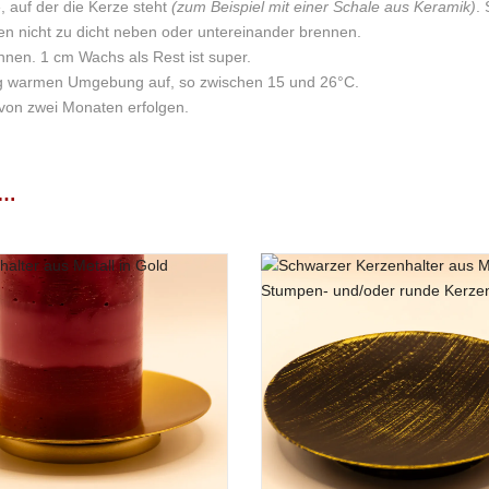
 auf der die Kerze steht
(zum Beispiel mit einer Schale aus Keramik)
.
zen nicht zu dicht neben oder untereinander brennen.
nnen. 1 cm Wachs als Rest ist super.
ßig warmen Umgebung auf, so zwischen 15 und 26°C.
 von zwei Monaten erfolgen.
achs aus Europa
r wollen oder nicht!)
, Sie auf die nachfolgenden “Gefahrenhinweis
Nur angemeldete Kunden, die dies
 …
toff „Made in Germany“)
s“ in Rosa mit Zuckerwatte-Duf
ierter Docht „Made in Germany“)
WEIHNACHTSKERZE „NIKOLAUS“ BESTEHT ZU 100% AUS
 VERSEHEN.
e x Tiefe x Höhe)
perfekte Kerze für Ihre Weihnachtszeit! 100% Sojawachs, 125 g pur
hreszeit für sich, denn Weihnachtszeit ist auch Schlemmerzeit. Und welc
nd Sternanis erinnert sofort an diese beliebte Süßspeise. Mit Zuckerwa