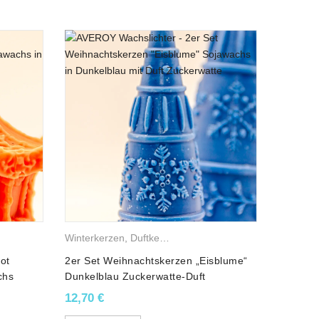
t.
Sojawachskerzen
Winterkerzen
,
Duftkerzen
,
Sojawachskerzen
,
Weihnacht
Weihnac
ot
2er Set Weihnachtskerzen „Eisblume“
Weihnac
chs
Dunkelblau Zuckerwatte-Duft
Weihnac
Sojawachs
9,90
€
12,70
€
, Linalool, Hexyl cinnamic aldehyde, Heliotropine, Iso E