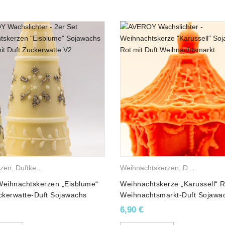
as Produkt ist gemäß CLP-Verordnung eingestuft und gekennzeichne
n
rzen
,
Duftkerzen
,
Sojawachskerzen
,
Weihnachtskerzen
Weihnachtskerzen
,
Duftkerzen
,
Weihnachtskerzen „Eisblume“
Weihnachtskerze „Karussell“ R
kerwatte-Duft Sojawachs
Weihnachtsmarkt-Duft Sojawa
6,90
€
Hexamethylindanopyran, Ethyl vanillin, Ethyl maltol, Mentha arvensis oil