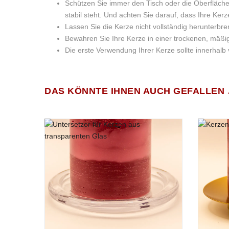
Schützen Sie immer den Tisch oder die Oberfläche,
stabil steht. Und achten Sie darauf, dass Ihre Ker
Lassen Sie die Kerze nicht vollständig herunterbre
Bewahren Sie Ihre Kerze in einer trockenen, mä
Die erste Verwendung Ihrer Kerze sollte innerhalb
Wachsart:
100% natürliches Sojaw
BESCHREIBUNG
Wir wurden vom Gesetzgeber dazu verpflichtet
Es gibt noch keine Bewertungen.
(ob wi
DAS KÖNNTE IHNEN AUCH GEFALLEN
Farbe:
Rosa
(natürlicher Farbs
Weihnachtskerze „Nikolau
Docht:
Baumwolldocht
(zertifiz
DIESE KLEINE, 125 GRAMM SCHWERE ROTE 
Wachsgewicht:
125 Gramm
NATURIDENTISCHEN ZUCKERWATTE-DUFTÖL
Größe:
5,5 × 5,5 × 10 cm
(Breit
Entdecken Sie das Naturwachslicht „Nikolaus“ – die 
Brenndauer:
ca. 20 Stunden
Das aromatische Duftöl „Zuckerwatte spricht in dieser Ja
Gesamtgewicht:
125 Gramm
Zuckerwatte. Die Kombination aus Marshmallow, Vanille u
vorweihnachtliche Zeit gebührend einläutet.
Kopfnote: Sternanis & Süße Pfefferminze