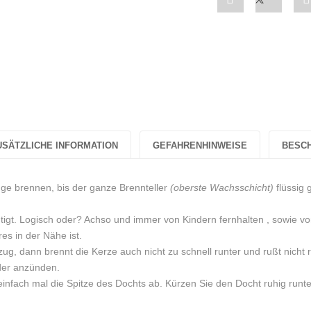
"Weihnachtsker
status
„Nikolaus“
"Weihna
in
„Nikola
Rosa
in
Zuckerwatte-
Rosa
USÄTZLICHE INFORMATION
GEFAHRENHINWEISE
BESC
Duft
Zuckerw
Sojawachs"
Duft
nge brennen, bis der ganze Brennteller
(oberste Wachsschicht)
flüssig 
on
Sojawac
tigt. Logisch oder? Achso und immer von Kindern fernhalten , sowie vo
es in der Nähe ist.
Facebook
on
zug, dann brennt die Kerze auch nicht zu schnell runter und rußt nicht 
Twitter
eder anzünden.
infach mal die Spitze des Dochts ab. Kürzen Sie den Docht ruhig runte