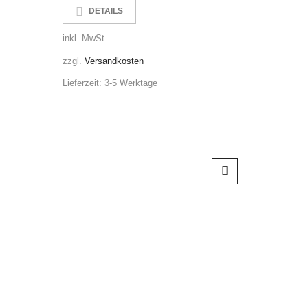
DE
DETAILS
inkl. MwS
inkl. MwSt.
zzgl.
Ver
zzgl.
Versandkosten
Lieferzeit
Lieferzeit:
3-5 Werktage