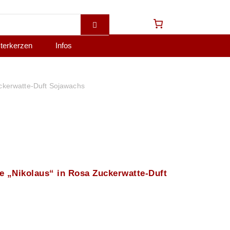
terkerzen
Infos
ckerwatte-Duft Sojawachs
e „Nikolaus“ in Rosa Zuckerwatte-Duft