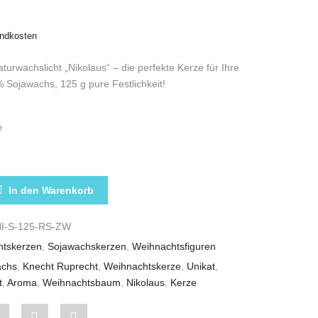
ndkosten
urwachslicht „Nikolaus“ – die perfekte Kerze für Ihre
 Sojawachs, 125 g pure Festlichkeit!
e
ZE „NIKOLAUS“ IN ROSA ZUCKERWATTE-DUFT SOJA
In den Warenkorb
I-S-125-RS-ZW
htskerzen
,
Sojawachskerzen
,
Weihnachtsfiguren
achs
,
Knecht Ruprecht
,
Weihnachtskerze
,
Unikat
,
t
,
Aroma
,
Weihnachtsbaum
,
Nikolaus
,
Kerze
Share
Pin
Share