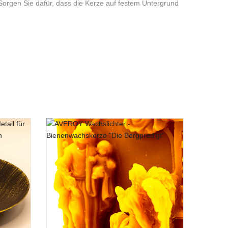
 Sorgen Sie dafür, dass die Kerze auf festem Untergrund
e” hinzuweisen:
es Produkt gekauft haben, dürfen eine Bewertung abgeben.
t aus Sojawachs
 SOJAWACHS UND WURDE MIT 3%
e Festlichkeit!
he Leckerei ist da ikonischer als die klassische
tte zieht ein Duft in das Winterprogramm, der die