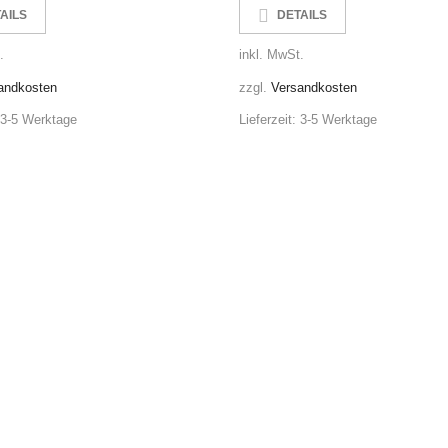
AILS
DETAILS
.
inkl. MwSt.
andkosten
zzgl.
Versandkosten
hen.
3-5 Werktage
Lieferzeit:
3-5 Werktage
istiger Wirkung.
Dampf /Aerosol vermeiden.
das Gesicht gründlich waschen.
uchen.
alb des Arbeitsplatzes tragen.
chutz /Gesichtsschutz /Gehörschutz tragen.