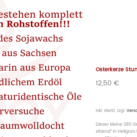
Osterkerze Stum
12,50
€
inkl. MwSt.
zzgl.
Vers
Dieser kleine 285
sitzend“ in Hellgr