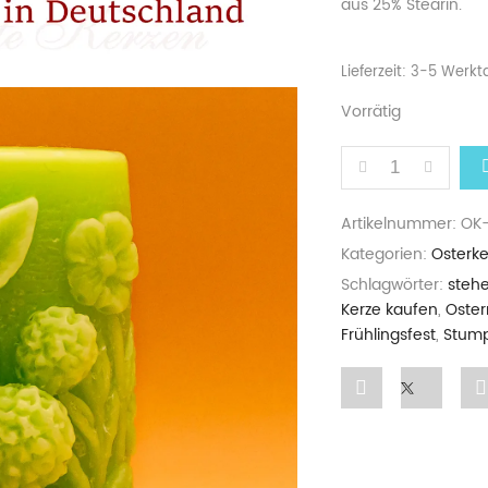
aus 25% Stearin.
Lieferzeit:
3-5 Werkt
Vorrätig
OSTERKERZE ST
Artikelnummer:
OK
Kategorien:
Osterke
Schlagwörter:
steh
Kerze kaufen
,
Oster
Frühlingsfest
,
Stump
Share
Post
"Osterkerze
status
Stumpen
"Osterk