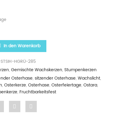
age
UMPEN „HASE SITZEND“ IN HELLGRÜN MENGE
In den Warenkorb
-STSIH-HGRÜ-285
rzen
,
Gemischte Wachskerzen
,
Stumpenkerzen
ender Osterhase
,
sitzender Osterhase
,
Wachslicht
,
n
,
Osterkerze
,
Osterhase
,
Osterfeiertage
,
Ostara
,
enkerze
,
Fruchtbarkeitsfest
Share
Pin
Share
"Osterkerze
"Osterkerze
"Osterkerze
erze
Stumpen
Stumpen
Stumpen