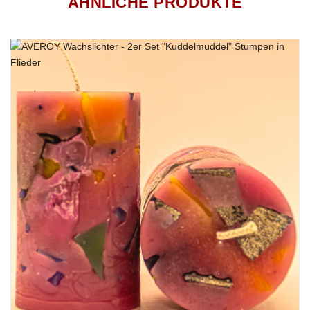
ÄHNLICHE PRODUKTE
Diese Kerzen wurden zu 100% aus nachwachsenden
Rohstoffen gegossen.
Alle unserer Wachslichter haben einen Baumwolldocht
„Made in Germany“.
Der verwendete Farbstoff zum Einfärben unserer Kerzen
stammen ebenfalls aus Deutschland und entsprechen den
höchsten Sicherheitsstandart.
Unsere Kerzen werden alle in Handarbeit in Dithmarschen
gefertigt.
Da es sich bei unseren Kerzen um Naturprodukte handelt,
können Formen, Farben und Größen leicht variieren.