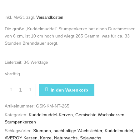
inkl. MwSt.
zzgl.
Versandkosten
Die große „Kuddelmuddel“ Stumpenkerze hat einen Durchmesser
von 6 cm, ist 10 cm hoch und wiegt 265 Gramm, was für ca. 33
Stunden Brenndauer sorgt.
Lieferzeit:
3-5 Werktage
Vorrätig
GROSSE STUMPENKERZE „KUDDELMUDDEL“ IN NAT
In den Warenkorb
Artikelnummer:
GSK-KM-NT-265
Kategorien:
Kuddelmuddel-Kerzen
,
Gemischte Wachskerzen
,
Stumpenkerzen
Schlagwörter:
Stumpen
,
nachhaltige Wachslichter
,
Kuddelmuddel
,
AVEROY Kerzen
,
Kerze
,
Naturwachs
,
Sojawachs