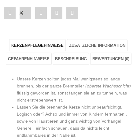
Share
Post
Share
Pin
Share
"Große
status
"Große
"Große
"Große
Stumpenkerze
"Große
Stumpenkerze
Stumpenkerze
Stumpenkerze
KERZENPFLEGEHINWEISE
ZUSÄTZLICHE INFORMATION
„Kuddelmuddel“
Stumpenkerze
„Kuddelmuddel“
„Kuddelmuddel“
„Kuddelmuddel“
in
„Kuddelmuddel“
in
in
in
GEFAHRENHINWEISE
BESCHREIBUNG
BEWERTUNGEN (0)
Natur"
in
Natur"
Natur"
Natur"
Unsere Kerzen sollten jedes Mal wenigstens so lange
on
Natur"
on
on
on
brennen, bis der ganze Brennteller
(oberste Wachsschicht)
flüssig geworden ist, sonst fangen sie an zu tunneln, was
Facebook
on
Google
Pinterest
LinkedIn
nicht erstrebenswert ist.
Twitter
Plus
Lassen Sie die brennende Kerze nicht unbeaufsichtigt.
Logisch oder? Achso und immer von Kindern fernhalten ,
sowie von Haustieren und ganz wichtig von Vorhänge!
Generell, einfach schauen, dass da nichts leicht
entflammbares in der Nähe ist.