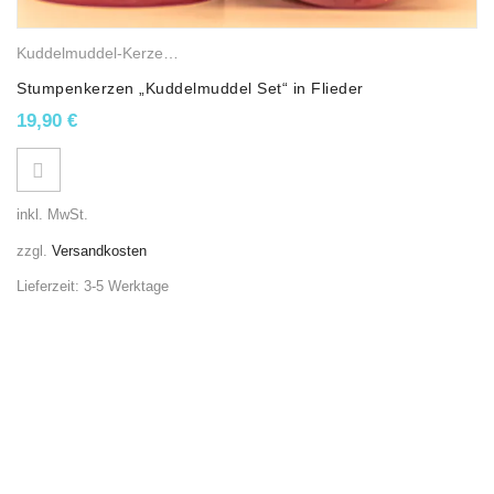
Kuddelmuddel-Kerzen
,
Gemischte Wachskerzen
,
Stumpenkerzen
Stumpenkerzen „Kuddelmuddel Set“ in Flieder
19,90
€
inkl. MwSt.
zzgl.
Versandkosten
Lieferzeit:
3-5 Werktage