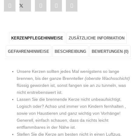
Share
Post
Share
Pin
Share
"Osterkerze
status
"Osterkerze
"Osterkerze
"Osterkerze
„Hase
"Osterkerze
„Hase
„Hase
„Hase
KERZENPFLEGEHINWEISE
ZUSÄTZLICHE INFORMATION
mit
„Hase
mit
mit
mit
Osterstrauss“
mit
Osterstrauss“
Osterstrauss“
Osterstrauss“
GEFAHRENHINWEISE
BESCHREIBUNG
BEWERTUNGEN (0)
in
Osterstrauss“
in
in
in
Unsere Kerzen sollten jedes Mal wenigstens so lange
Türkis"
in
Türkis"
Türkis"
Türkis"
brennen, bis der ganze Brennteller
(oberste Wachsschicht)
flüssig geworden ist, sonst fangen sie an zu tunneln, was
on
Türkis"
on
on
on
nicht erstrebenswert ist.
Facebook
on
Google
Pinterest
LinkedIn
Lassen Sie die brennende Kerze nicht unbeaufsichtigt.
Logisch oder? Achso und immer von Kindern fernhalten ,
Twitter
Plus
sowie von Haustieren und ganz wichtig von Vorhänge!
Generell, einfach schauen, dass da nichts leicht
entflammbares in der Nähe ist.
Stellen Sie die Kerze am besten nicht in einen Luftzug,