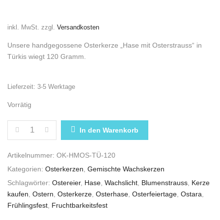
inkl. MwSt.
zzgl.
Versandkosten
Unsere handgegossene Osterkerze „Hase mit Osterstrauss“ in
Türkis wiegt 120 Gramm.
Lieferzeit:
3-5 Werktage
Vorrätig
OSTERKERZE „HASE MIT OSTERSTRAUSS“ IN TÜRKI
In den Warenkorb
Artikelnummer:
OK-HMOS-TÜ-120
Kategorien:
Osterkerzen
,
Gemischte Wachskerzen
Schlagwörter:
Ostereier
,
Hase
,
Wachslicht
,
Blumenstrauss
,
Kerze
kaufen
,
Ostern
,
Osterkerze
,
Osterhase
,
Osterfeiertage
,
Ostara
,
Frühlingsfest
,
Fruchtbarkeitsfest