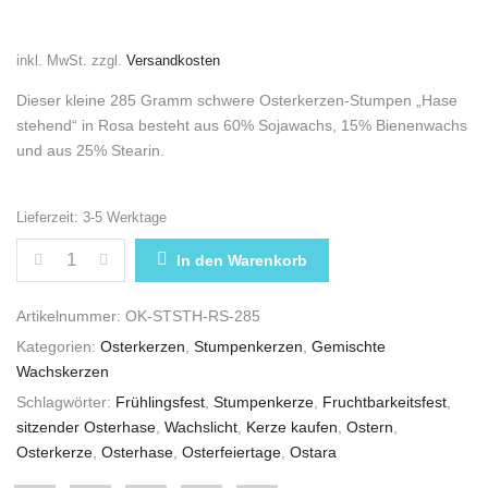
inkl. MwSt.
zzgl.
Versandkosten
Dieser kleine 285 Gramm schwere Osterkerzen-Stumpen „Hase
stehend“ in Rosa besteht aus 60% Sojawachs, 15% Bienenwachs
und aus 25% Stearin.
Lieferzeit:
3-5 Werktage
OSTERKERZE STUMPEN „HASE STEHEND“ IN ROSA 
In den Warenkorb
Artikelnummer:
OK-STSTH-RS-285
Kategorien:
Osterkerzen
,
Stumpenkerzen
,
Gemischte
Wachskerzen
Schlagwörter:
Frühlingsfest
,
Stumpenkerze
,
Fruchtbarkeitsfest
,
sitzender Osterhase
,
Wachslicht
,
Kerze kaufen
,
Ostern
,
Osterkerze
,
Osterhase
,
Osterfeiertage
,
Ostara