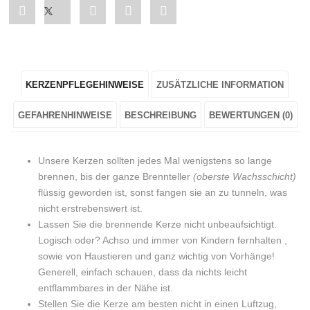
Share
Post
Share
Pin
Share
"Osterkerze
status
"Osterkerze
"Osterkerze
"Osterkerze
Stumpen
"Osterkerze
Stumpen
Stumpen
Stumpen
KERZENPFLEGEHINWEISE
ZUSÄTZLICHE INFORMATION
„Hase
Stumpen
„Hase
„Hase
„Hase
stehend“
„Hase
stehend“
stehend“
stehend“
GEFAHRENHINWEISE
BESCHREIBUNG
BEWERTUNGEN (0)
in
stehend“
in
in
in
Unsere Kerzen sollten jedes Mal wenigstens so lange
Rosa"
in
Rosa"
Rosa"
Rosa"
brennen, bis der ganze Brennteller
(oberste Wachsschicht)
flüssig geworden ist, sonst fangen sie an zu tunneln, was
on
Rosa"
on
on
on
nicht erstrebenswert ist.
Facebook
on
Google
Pinterest
LinkedIn
Lassen Sie die brennende Kerze nicht unbeaufsichtigt.
Logisch oder? Achso und immer von Kindern fernhalten ,
Twitter
Plus
sowie von Haustieren und ganz wichtig von Vorhänge!
Generell, einfach schauen, dass da nichts leicht
entflammbares in der Nähe ist.
Stellen Sie die Kerze am besten nicht in einen Luftzug,