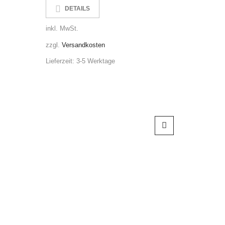
DETAILS
DE
inkl. MwSt.
inkl. MwS
zzgl.
Versandkosten
zzgl.
Ver
Lieferzeit:
3-5 Werktage
Lieferzeit