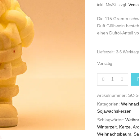
inkl. MwSt.
zzgl.
Versa
Die 115 Gramm schwe
Duft Glühwein besteh
einen Duftöl-Anteil v
Lieferzeit:
3-5 Werktag
Vorrätig
WEIHNACHTSKER
Artikelnummer:
SC-S
Kategorien:
Weihnac
Sojawachskerzen
Schlagwörter:
Weihna
Winterzeit
,
Kerze
,
Ar
Weihnachtsbaum
,
Sa