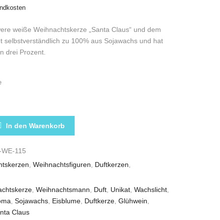
ndkosten
re weiße Weihnachtskerze „Santa Claus“ und dem
t selbstverständlich zu 100% aus Sojawachs und hat
on drei Prozent.
e
ZE „SANTA CLAUS“ WEISS GLÜHWEIN-DUFT SOJAWAC
In den Warenkorb
-WE-115
htskerzen
,
Weihnachtsfiguren
,
Duftkerzen
,
chtskerze
,
Weihnachtsmann
,
Duft
,
Unikat
,
Wachslicht
,
oma
,
Sojawachs
,
Eisblume
,
Duftkerze
,
Glühwein
,
nta Claus