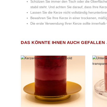
Schützen Sie immer den Tisch oder die Oberfläche,
stabil steht. Und achten Sie darauf, dass Ihre Ker
Lassen Sie die Kerze nicht vollständig herunterbre
Bewahren Sie Ihre Kerze in einer trockenen, mä
Die erste Verwendung Ihrer Kerze sollte innerhalb
Wachsgewicht:
BESCHREIBUNG
ZUSÄTZLICHE INFORMATION
Achtung – Gefahrenhinweise:
Es gibt noch keine Bewertungen.
DAS KÖNNTE IHNEN AUCH GEFALLEN
Größe:
WEIHNACHTSKERZE „SANTA CLAUS“ AUS SOJ
Kennzeichnung gemäß Verordnung (EG) Nr. 1272/2008. D
Gewicht
Brenndauer:
Diese kleine, 115 Gramm schwere weiße Weihnachtskerze
Größe
Wachslicht ist die Interpretation des kultigen Heißgeträ
Gesamtgewicht:
kommt, wenn man einen leuchtend-dekorierten Wintermar
Entdecken Sie die festliche Sojawachs-Kerze für s
Kopfnote: Limettenabrieb, Apfel, Kirsche, Pfirsich
Herznote: Glühwein-Gewürze
Basisnote: Himbeere, Tonkabohne & Vanille
Die von uns in diesem Wachslicht eingesetzten Wachse wu