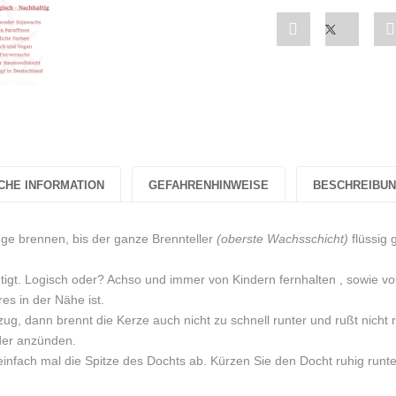
Share
Post
"Weihnachtsker
status
„Santa
"Weihna
Claus“
„Santa
Weiß
Claus“
CHE INFORMATION
GEFAHRENHINWEISE
BESCHREIBU
Glühwein-
Weiß
Duft
Glühwei
nge brennen, bis der ganze Brennteller
(oberste Wachsschicht)
flüssig 
Sojawachs"
Duft
tigt. Logisch oder? Achso und immer von Kindern fernhalten , sowie vo
on
Sojawac
es in der Nähe ist.
zug, dann brennt die Kerze auch nicht zu schnell runter und rußt nicht 
Facebook
on
eder anzünden.
infach mal die Spitze des Dochts ab. Kürzen Sie den Docht ruhig runte
Twitter