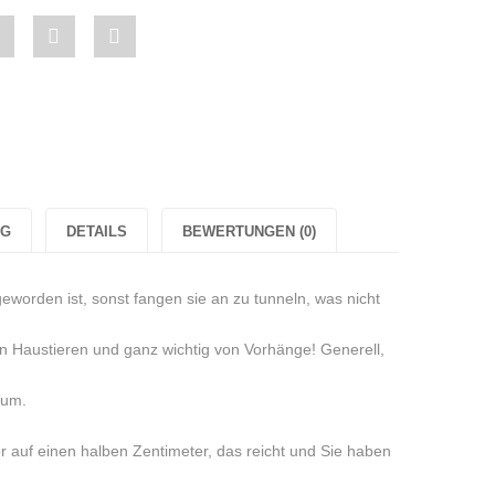
Share
Pin
Share
ze
"Weihnachtskerze
"Weihnachtskerze
"Weihnachtskerze
chtskerze
„Santa
„Santa
„Santa
Claus“
Claus“
Claus“
Weiß
Weiß
Weiß
NG
DETAILS
BEWERTUNGEN (0)
Glühwein-
Glühwein-
Glühwein-
n-
Duft
Duft
Duft
geworden ist, sonst fangen sie an zu tunneln, was nicht
Sojawachs"
Sojawachs"
Sojawachs"
n Haustieren und ganz wichtig von Vorhänge! Generell,
hs"
on
on
on
rum.
Google
Pinterest
LinkedIn
r auf einen halben Zentimeter, das reicht und Sie haben
Plus