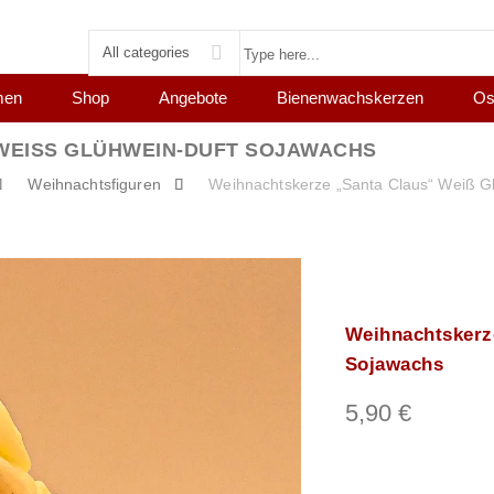
All categories
men
Shop
Angebote
Bienenwachskerzen
Os
WEISS GLÜHWEIN-DUFT SOJAWACHS
Weihnachtsfiguren
Weihnachtskerze „Santa Claus“ Weiß G
Weihnachtskerz
Sojawachs
5,90
€