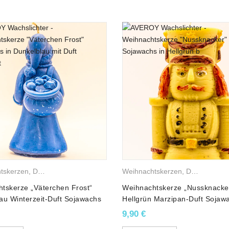
,
Weihnachtsbäume
tskerzen
,
Duftkerzen
,
Sojawachskerzen
Weihnachtskerzen
,
Weihnachtsfiguren
,
Duftkerzen
,
tskerze „Väterchen Frost“
Weihnachtskerze „Nussknacke
au Winterzeit-Duft Sojawachs
Hellgrün Marzipan-Duft Sojaw
9,90
€