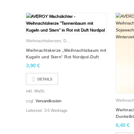
Signalwort (CLP):
Achtung
Gefahrenpiktogramme (CLP):
GHS07 & GHS09
Weihnachtskerzen
,
Duftkerzen
,
Gemischte Wachskerzen
Weihnachtskerze „Weihnachtsbaum mit
Kugeln und Stern“ Rot Nordpol-Duft
3,90
€
DETAILS
inkl. MwSt.
ojawachskerzen
Weihnach
zzgl.
Versandkosten
Weihnach
Lieferzeit:
3-5 Werktage
-Duft
Dunkelbl
6,40
€