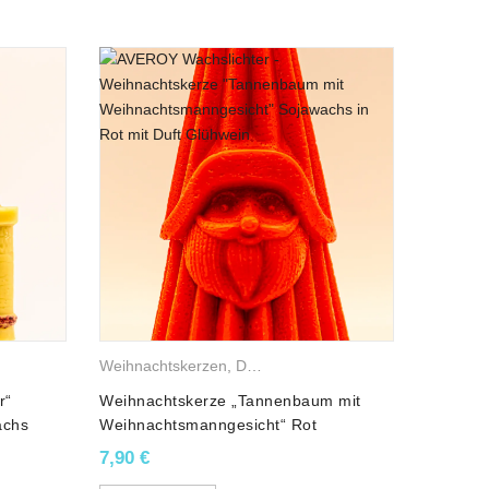
Sojawachskerzen
Weihnachtskerzen
,
Weihnachtsfiguren
,
Duftkerzen
,
Sojawachskerzen
Winterke
,
Weih
r“
Weihnachtskerze „Tannenbaum mit
Weihnac
achs
Weihnachtsmanngesicht“ Rot
Schneem
Glühwein-Duft Sojawachs
Sojawac
7,90
€
9,70
€