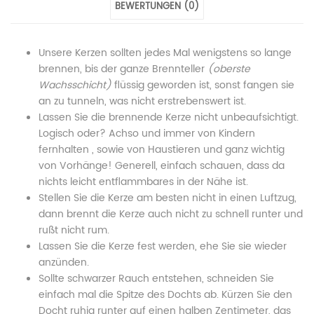
Blau
Dunkles
Blau
Blau
Blau
BEWERTUNGEN (0)
Winterzeit-
Blau
Winterzeit-
Winterzeit-
Winterzeit-
Unsere Kerzen sollten jedes Mal wenigstens so lange
Duft
Winterzeit-
Duft
Duft
Duft
brennen, bis der ganze Brennteller
(oberste
Sojawachs"
Wachsschicht)
Duft
Sojawachs"
flüssig geworden ist, sonst fangen sie
Sojawachs"
Sojawachs"
an zu tunneln, was nicht erstrebenswert ist.
on
Sojawachs"
on
on
on
Lassen Sie die brennende Kerze nicht unbeaufsichtigt.
Logisch oder? Achso und immer von Kindern
Facebook
on
Google
Pinterest
LinkedIn
fernhalten , sowie von Haustieren und ganz wichtig
Twitter
Plus
von Vorhänge! Generell, einfach schauen, dass da
nichts leicht entflammbares in der Nähe ist.
Stellen Sie die Kerze am besten nicht in einen Luftzug,
dann brennt die Kerze auch nicht zu schnell runter und
rußt nicht rum.
Lassen Sie die Kerze fest werden, ehe Sie sie wieder
anzünden.
Sollte schwarzer Rauch entstehen, schneiden Sie
einfach mal die Spitze des Dochts ab. Kürzen Sie den
Docht ruhig runter auf einen halben Zentimeter, das