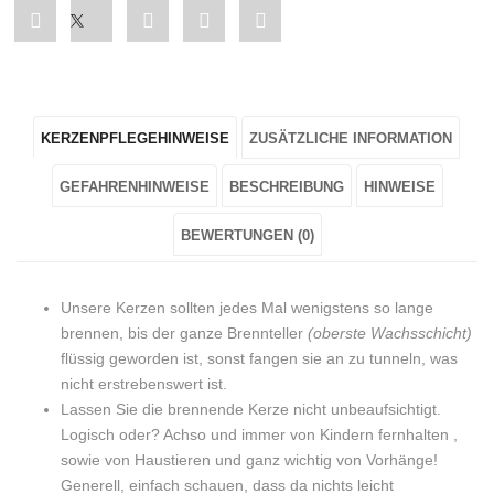
Share
Post
Share
Pin
Share
"Bienenwachskerze
status
"Bienenwachskerze
"Bienenwachskerze
"Bienenwachskerze
„Hummel“
"Bienenwachskerze
„Hummel“
„Hummel“
„Hummel“
KERZENPFLEGEHINWEISE
ZUSÄTZLICHE INFORMATION
im
„Hummel“
im
im
im
Jutesäcklein"
im
Jutesäcklein"
Jutesäcklein"
Jutesäcklein"
GEFAHRENHINWEISE
BESCHREIBUNG
HINWEISE
on
Jutesäcklein"
on
on
on
BEWERTUNGEN (0)
Facebook
on
Google
Pinterest
LinkedIn
Unsere Kerzen sollten jedes Mal wenigstens so lange
Twitter
Plus
brennen, bis der ganze Brennteller
(oberste Wachsschicht)
flüssig geworden ist, sonst fangen sie an zu tunneln, was
nicht erstrebenswert ist.
Lassen Sie die brennende Kerze nicht unbeaufsichtigt.
Logisch oder? Achso und immer von Kindern fernhalten ,
sowie von Haustieren und ganz wichtig von Vorhänge!
Generell, einfach schauen, dass da nichts leicht