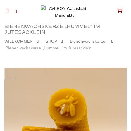
Mobile
navigation
BIENENWACHSKERZE „HUMMEL“ IM
JUTESÄCKLEIN
WILLKOMMEN
SHOP
Bienenwachskerzen
Bienenwachskerze „Hummel“ Im Jutesäcklein
Skip to content