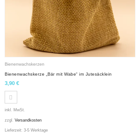
e
,
Weihnachtsfiguren
Bienenwachskerzen
Bienenwachskerze „Bär mit Wabe“ im Jutesäcklein
3,90
€
inkl. MwSt.
zzgl.
Versandkosten
Lieferzeit:
3-5 Werktage