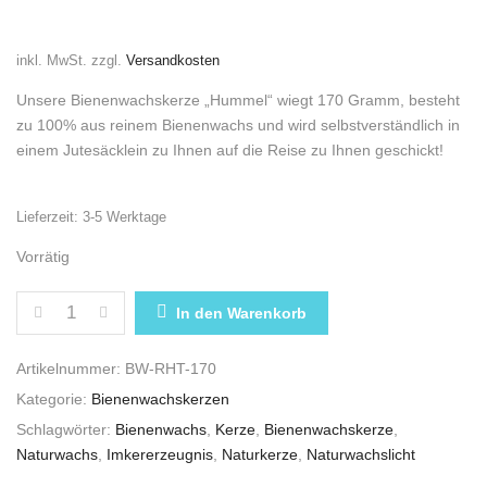
inkl. MwSt.
zzgl.
Versandkosten
Unsere Bienenwachskerze „Hummel“ wiegt 170 Gramm, besteht
zu 100% aus reinem Bienenwachs und wird selbstverständlich in
einem Jutesäcklein zu Ihnen auf die Reise zu Ihnen geschickt!
Lieferzeit:
3-5 Werktage
Vorrätig
BIENENWACHSKERZE „HUMMEL“ IM JUTESÄCKLEIN
In den Warenkorb
Artikelnummer:
BW-RHT-170
Kategorie:
Bienenwachskerzen
Schlagwörter:
Bienenwachs
,
Kerze
,
Bienenwachskerze
,
Naturwachs
,
Imkererzeugnis
,
Naturkerze
,
Naturwachslicht