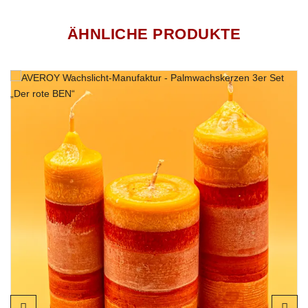
Produkte im Vordergrund. Daher ist unser eingesetzter Wachs
vegan und frei von sämtlichen Tierversuchen.
ÄHNLICHE PRODUKTE
Unsere handgegossene Osterkerzen-Stumpen „Hase sitzend“ in
Hellbraun eignet sich selbstverständlich prima als Dekoration oder
als ideales Geschenk für Ihre Lieben und zaubert nicht nur in der
Osterzeit eine stimmungsvolle Atmosphäre.
Jedes unserer Wachslichter sind ein einzigartiges Unikat!
Diese Kerzen ist zu 100% aus nachwachsenden Rohstoffen
gegossen.
Unsere Kerzen wird in Handarbeit in Dithmarschen
gefertigt.
Da es sich bei unseren Kerzen um Naturprodukte handelt,
können Formen, Farben und Größen leicht variieren.