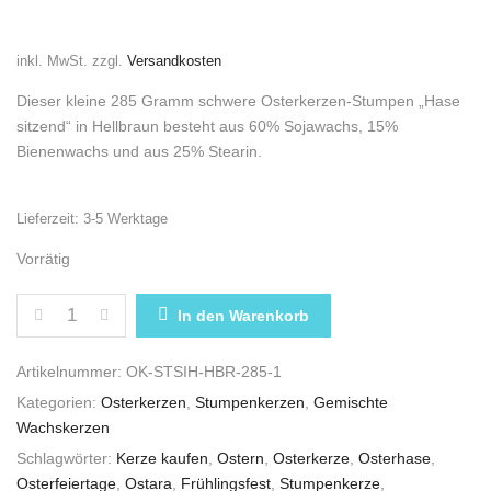
inkl. MwSt.
zzgl.
Versandkosten
Dieser kleine 285 Gramm schwere Osterkerzen-Stumpen „Hase
sitzend“ in Hellbraun besteht aus 60% Sojawachs, 15%
Bienenwachs und aus 25% Stearin.
Lieferzeit:
3-5 Werktage
Vorrätig
OSTERKERZE STUMPEN „HASE SITZEND“ IN HELLB
In den Warenkorb
Artikelnummer:
OK-STSIH-HBR-285-1
Kategorien:
Osterkerzen
,
Stumpenkerzen
,
Gemischte
Wachskerzen
Schlagwörter:
Kerze kaufen
,
Ostern
,
Osterkerze
,
Osterhase
,
Osterfeiertage
,
Ostara
,
Frühlingsfest
,
Stumpenkerze
,