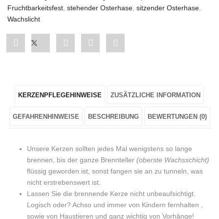
Fruchtbarkeitsfest
,
stehender Osterhase
,
sitzender Osterhase
,
Wachslicht
Share
Post
Share
Pin
Share
"Osterkerze
status
"Osterkerze
"Osterkerze
"Osterkerze
Stumpen
"Osterkerze
Stumpen
Stumpen
Stumpen
KERZENPFLEGEHINWEISE
ZUSÄTZLICHE INFORMATION
„Hase
Stumpen
„Hase
„Hase
„Hase
sitzend“
„Hase
sitzend“
sitzend“
sitzend“
GEFAHRENHINWEISE
BESCHREIBUNG
BEWERTUNGEN (0)
in
sitzend“
in
in
in
Unsere Kerzen sollten jedes Mal wenigstens so lange
Hellbraun"
in
Hellbraun"
Hellbraun"
Hellbraun"
brennen, bis der ganze Brennteller
(oberste Wachsschicht)
flüssig geworden ist, sonst fangen sie an zu tunneln, was
on
Hellbraun"
on
on
on
nicht erstrebenswert ist.
Facebook
on
Google
Pinterest
LinkedIn
Lassen Sie die brennende Kerze nicht unbeaufsichtigt.
Logisch oder? Achso und immer von Kindern fernhalten ,
Twitter
Plus
sowie von Haustieren und ganz wichtig von Vorhänge!