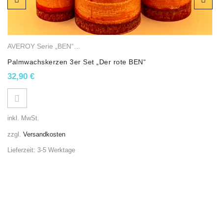
AVEROY Serie „BEN“
,
Palmwachskerzen
,
Stumpenkerzen
Palmwachskerzen 3er Set „Der rote BEN“
32,90
€
inkl. MwSt.
zzgl.
Versandkosten
Lieferzeit:
3-5 Werktage