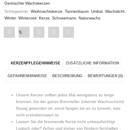
Gemischte Wachskerzen
Schlagwörter:
Weihnachtskerze
,
Tannenbaum
,
Unikat
,
Wachslicht
,
Winter
,
Winterzeit
,
Kerze
,
Schneemann
,
Naturwachs
Share
Post
Share
Pin
Share
"Weihnachtskerze
status
"Weihnachtskerze
"Weihnachtskerze
"Weihnachtskerze
„Kleiner
"Weihnachtskerze
„Kleiner
„Kleiner
„Kleiner
KERZENPFLEGEHINWEISE
ZUSÄTZLICHE INFORMATION
Schneemann“
„Kleiner
Schneemann“
Schneemann“
Schneemann“
Natur"
Schneemann“
Natur"
Natur"
Natur"
GEFAHRENHINWEISE
BESCHREIBUNG
BEWERTUNGEN (0)
on
Natur"
on
on
on
Unsere Kerzen sollten jedes Mal wenigstens so lange
Facebook
on
Google
Pinterest
LinkedIn
brennen, bis der ganze Brennteller
(oberste Wachsschicht)
flüssig geworden ist, sonst fangen sie an zu tunneln, was
Twitter
Plus
nicht erstrebenswert ist.
Lassen Sie die brennende Kerze nicht unbeaufsichtigt.
Logisch oder? Achso und immer von Kindern fernhalten ,