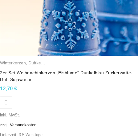
Winterkerzen
,
Duftkerzen
,
Sojawachskerzen
,
Weihnachtskerzen
2er Set Weihnachtskerzen „Eisblume“ Dunkelblau Zuckerwatte-
Duft Sojawachs
12,70
€
inkl. MwSt.
zzgl.
Versandkosten
Lieferzeit:
3-5 Werktage