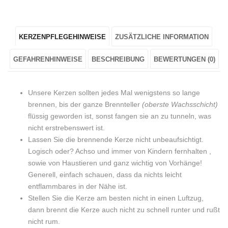
"Weihnachtskerze
status
"Weihnachtskerze
"Weihnachtskerze
"Weihnachtskerze
„Merry
"Weihnachtskerze
„Merry
„Merry
„Merry
KERZENPFLEGEHINWEISE
ZUSÄTZLICHE INFORMATION
Christmas
„Merry
Christmas
Christmas
Christmas
Glocke“
Christmas
Glocke“
Glocke“
Glocke“
GEFAHRENHINWEISE
BESCHREIBUNG
BEWERTUNGEN (0)
Rosa"
Glocke“
Rosa"
Rosa"
Rosa"
Unsere Kerzen sollten jedes Mal wenigstens so lange
on
Rosa"
on
on
on
brennen, bis der ganze Brennteller
(oberste Wachsschicht)
flüssig geworden ist, sonst fangen sie an zu tunneln, was
Facebook
on
Google
Pinterest
LinkedIn
nicht erstrebenswert ist.
Twitter
Plus
Lassen Sie die brennende Kerze nicht unbeaufsichtigt.
Logisch oder? Achso und immer von Kindern fernhalten ,
sowie von Haustieren und ganz wichtig von Vorhänge!
Generell, einfach schauen, dass da nichts leicht
entflammbares in der Nähe ist.
Stellen Sie die Kerze am besten nicht in einen Luftzug,
dann brennt die Kerze auch nicht zu schnell runter und rußt
nicht rum.