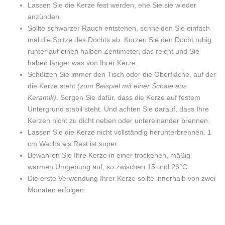
Lassen Sie die Kerze fest werden, ehe Sie sie wieder
anzünden.
Sollte schwarzer Rauch entstehen, schneiden Sie einfach
mal die Spitze des Dochts ab. Kürzen Sie den Docht ruhig
runter auf einen halben Zentimeter, das reicht und Sie
haben länger was von Ihrer Kerze.
Schützen Sie immer den Tisch oder die Oberfläche, auf der
die Kerze steht
(zum Beispiel mit einer Schale aus
Keramik)
. Sorgen Sie dafür, dass die Kerze auf festem
Untergrund stabil steht. Und achten Sie darauf, dass Ihre
Kerzen nicht zu dicht neben oder untereinander brennen.
Lassen Sie die Kerze nicht vollständig herunterbrennen. 1
cm Wachs als Rest ist super.
Bewahren Sie Ihre Kerze in einer trockenen, mäßig
warmen Umgebung auf, so zwischen 15 und 26°C.
Die erste Verwendung Ihrer Kerze sollte innerhalb von zwei
Monaten erfolgen.
Wachsgewicht:
150 Gramm
BESCHREIBUNG
Wir wurden vom Gesetzgeber dazu verpflichtet
Es gibt noch keine Bewertungen.
(ob wir wollen