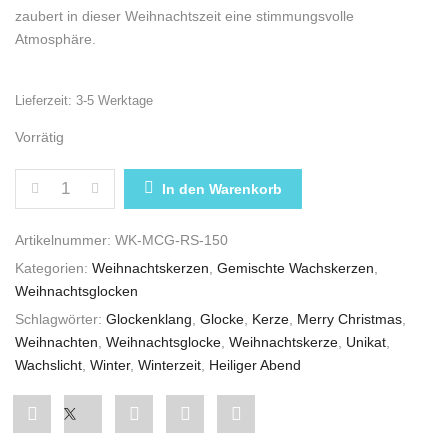
zaubert in dieser Weihnachtszeit eine stimmungsvolle
Atmosphäre.
Lieferzeit:
3-5 Werktage
Vorrätig
WEIHNACHTSKERZE „MERRY CHRISTMAS GLOCKE“ 
In den Warenkorb
Artikelnummer:
WK-MCG-RS-150
Kategorien:
Weihnachtskerzen
,
Gemischte Wachskerzen
,
Weihnachtsglocken
Schlagwörter:
Glockenklang
,
Glocke
,
Kerze
,
Merry Christmas
,
Weihnachten
,
Weihnachtsglocke
,
Weihnachtskerze
,
Unikat
,
Wachslicht
,
Winter
,
Winterzeit
,
Heiliger Abend
Share
Post
Share
Pin
Share