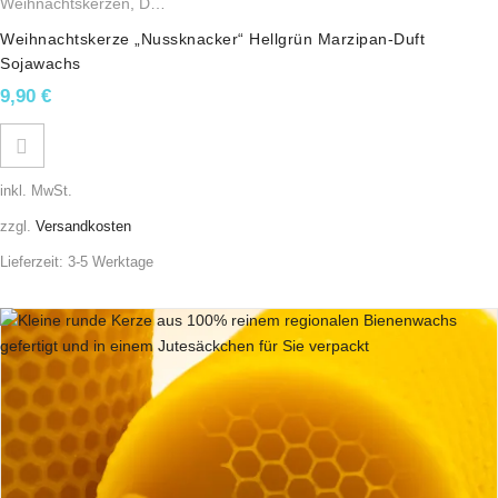
Weihnachtskerzen
,
Duftkerzen
,
Sojawachskerzen
,
Weihnachtsfiguren
Weihnachtskerze „Nussknacker“ Hellgrün Marzipan-Duft
Sojawachs
9,90
€
inkl. MwSt.
zzgl.
Versandkosten
Lieferzeit:
3-5 Werktage