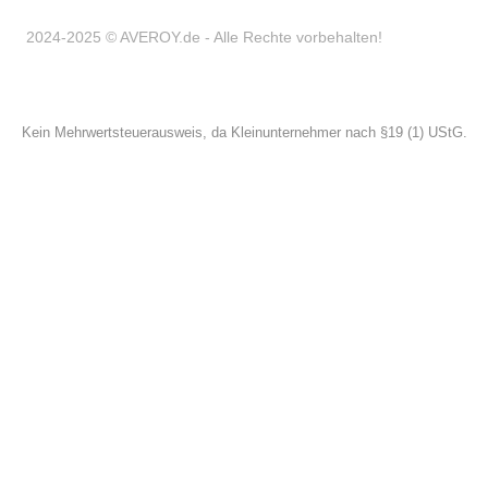
2024-2025 © AVEROY.de - Alle Rechte vorbehalten!
Kein Mehrwertsteuerausweis, da Kleinunternehmer nach §19 (1) UStG.