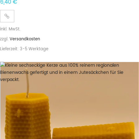
6,40
€
inkl. MwSt.
zzgl.
Versandkosten
Lieferzeit:
3-5 Werktage