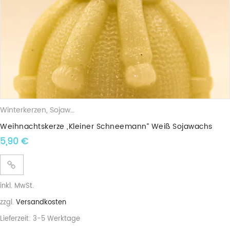
Winterkerzen
,
Sojawachskerzen
,
Weihnachtsfiguren
,
Weihnachtsk
Weihnachtskerze „Kleiner Schneemann“ Weiß Sojawachs
5,90
€
inkl. MwSt.
zzgl.
Versandkosten
Lieferzeit:
3-5 Werktage