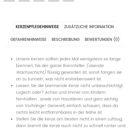
"Weihnachtskerze
status
"Weihnachtskerze
"Weihnachtskerze
"Weihnachtskerze
„Runder
"Weihnachtskerze
„Runder
„Runder
„Runder
KERZENPFLEGEHINWEISE
ZUSÄTZLICHE INFORMATION
Weihnachtsbaum“
„Runder
Weihnachtsbaum“
Weihnachtsbaum“
Weihnachtsbaum“
GEFAHRENHINWEISE
BESCHREIBUNG
BEWERTUNGEN (0)
in
Weihnachtsbaum“
in
in
in
Grün"
in
Grün"
Grün"
Grün"
Unsere Kerzen sollten jedes Mal wenigstens so lange
on
Grün"
on
on
on
brennen, bis der ganze Brennteller
(oberste
Wachsschicht)
flüssig geworden ist, sonst fangen sie
Facebook
on
Google
Pinterest
LinkedIn
an zu tunneln, was nicht erstrebenswert ist.
Twitter
Plus
Lassen Sie die brennende Kerze nicht unbeaufsichtigt.
Logisch oder? Achso und immer von Kindern
fernhalten , sowie von Haustieren und ganz wichtig
von Vorhänge! Generell, einfach schauen, dass da
nichts leicht entflammbares in der Nähe ist.
Stellen Sie die Kerze am besten nicht in einen Luftzug,
dann brennt die Kerze auch nicht zu schnell runter und