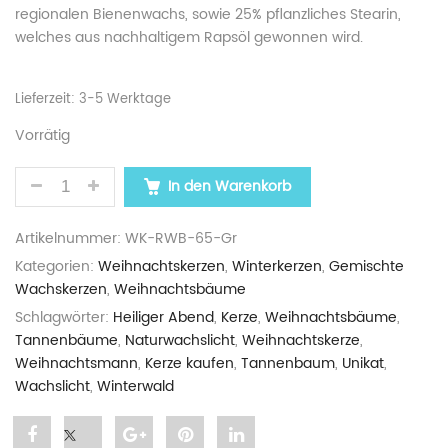
regionalen Bienenwachs, sowie 25% pflanzliches Stearin,
welches aus nachhaltigem Rapsöl gewonnen wird.
Lieferzeit:
3-5 Werktage
Vorrätig
WEIHNACHTSKERZE „RUNDER WEIHNACHTSBAUM“ 
In den Warenkorb
Artikelnummer:
WK-RWB-65-Gr
Kategorien:
Weihnachtskerzen
,
Winterkerzen
,
Gemischte
Wachskerzen
,
Weihnachtsbäume
Schlagwörter:
Heiliger Abend
,
Kerze
,
Weihnachtsbäume
,
Tannenbäume
,
Naturwachslicht
,
Weihnachtskerze
,
Weihnachtsmann
,
Kerze kaufen
,
Tannenbaum
,
Unikat
,
Wachslicht
,
Winterwald
Share
Post
Share
Pin
Share